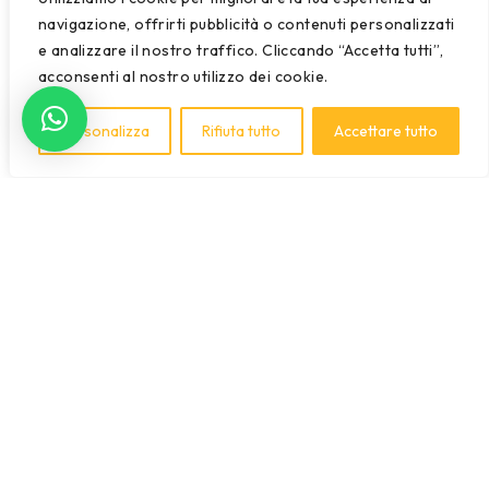
navigazione, offrirti pubblicità o contenuti personalizzati
e analizzare il nostro traffico. Cliccando “Accetta tutti”,
acconsenti al nostro utilizzo dei cookie.
Personalizza
Rifiuta tutto
Accettare tutto
CHIUSURA ESTIVA
TUTTI GLI ORDINI
EFFETTUATI DAL 31 LUGLIO
AL 23 AGOSTO SARANNO
EVASI A PARTIRE DAL
GIORNO 24 AGOSTO
PER GLI ORDINI FINO AL 30
LUGLIO SI CONSIGLIA DI
RICHIEDERE EFFETTIVA