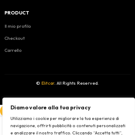
PRODUCT
Il mio profilo
Checkout
Carrello
©
Elitcar
. All Rights Reserved.
Diamo valore alla tua privacy
COMPARE
(0)
Utilizziamo i cookie per migliorare la tua esperienza di
navigazione, offrirti pubblicità o contenuti personalizzati
e analizzare il nostro traffico. Cliccando “Accetta tutti”,