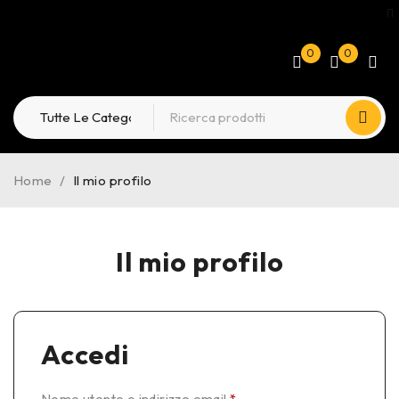
0
0
Home
/
Il mio profilo
Il mio profilo
Accedi
Nome utente o indirizzo email
*