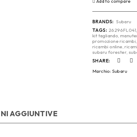
Add to compare
BRANDS:
Subaru
TAGS:
26296FL041
kit tagliando
,
manute
promozione ricambi
ricambi online
,
ricamb
subaru forester
,
sub
SHARE:
Marchio:
Subaru
NI AGGIUNTIVE