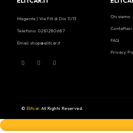
ELITCAR.IT
ELITCA
Chi siamo
Magenta | Via F.lli di Dio 11/13
Contattaci
Telefono:
0281280687
FAQ
Email:
shop@elitcar.it
Privacy Po
©
Elitcar
. All Rights Reserved.