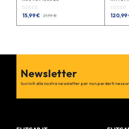
su 5
su 5
15,99
€
120,99
21,99
€
Newsletter
Iscriviti alla nostra newsletter per non perderti nessu