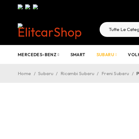
MERCEDES-BENZ
SMART
SUBARU
VOL
Home
/
Subaru
/
Ricambi Subaru
/
Freni Subaru
/
P
-25%