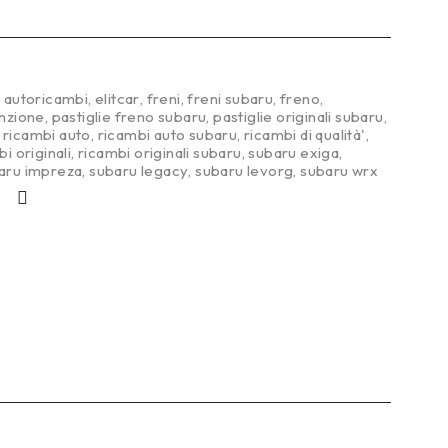
,
autoricambi
,
elitcar
,
freni
,
freni subaru
,
freno
,
nzione
,
pastiglie freno subaru
,
pastiglie originali subaru
,
,
ricambi auto
,
ricambi auto subaru
,
ricambi di qualità'
,
i originali
,
ricambi originali subaru
,
subaru exiga
,
aru impreza
,
subaru legacy
,
subaru levorg
,
subaru wrx