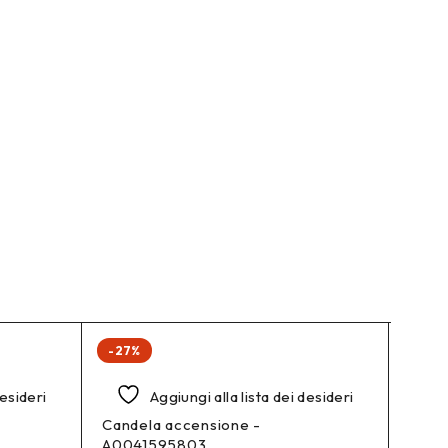
-27%
ESAUR
desideri
Aggiungi alla lista dei desideri
Candela accensione -
Filtr
A0041595803
A167