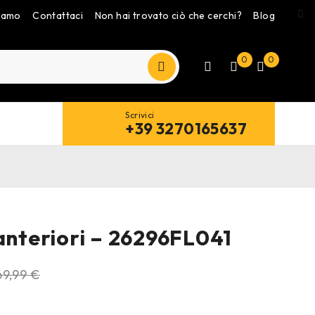
siamo
Contattaci
Non hai trovato ciò che cerchi?
Blog
0
0
Scrivici
+39 3270165637
 anteriori – 26296FL041
69,99
€