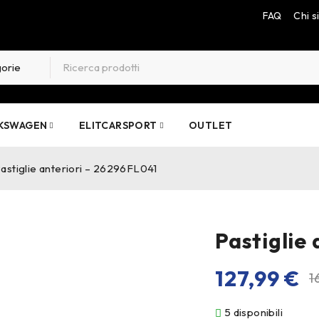
FAQ
Chi 
KSWAGEN
ELITCARSPORT
OUTLET
astiglie anteriori – 26296FL041
Pastiglie
127,99
€
1
5 disponibili