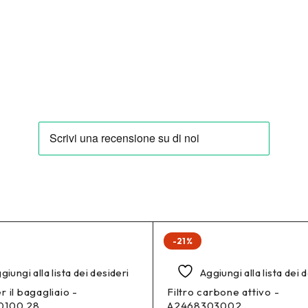
-21%
giungi alla lista dei desideri
Aggiungi alla lista dei 
 il bagagliaio -
Filtro carbone attivo -
0100 28
A2468303002