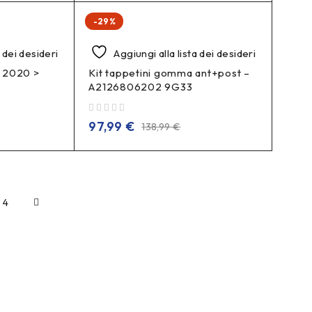
-29%
a dei desideri
Aggiungi alla lista dei desideri
 2020 >
Kit tappetini gomma ant+post –
A2126806202 9G33
su 5
97,99
€
138,99
€
4