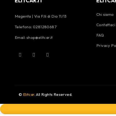
ELITCAR.IT
ELITCA
Chi siamo
Magenta | Via F.lli di Dio 11/13
Contattaci
Telefono:
0281280687
FAQ
Email:
shop@elitcar.it
Privacy Po
©
Elitcar
. All Rights Reserved.