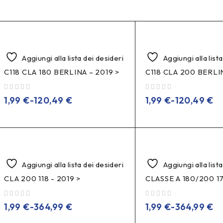
Aggiungi alla lista dei desideri
Aggiungi alla list
C118 CLA 180 BERLINA – 2019 >
C118 CLA 200 BERLIN
su 5
su 5
1,99
€
-
120,49
€
1,99
€
-
120,49
€
Aggiungi alla lista dei desideri
Aggiungi alla list
CLA 200 118 - 2019 >
CLASSE A 180/200 17
su 5
su 5
1,99
€
-
364,99
€
1,99
€
-
364,99
€