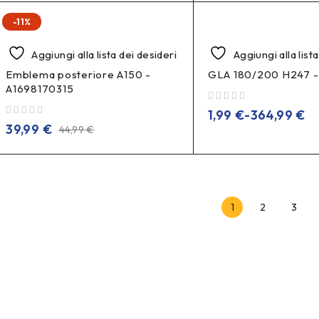
-11%
Aggiungi alla lista dei desideri
Aggiungi alla list
Emblema posteriore A150 -
GLA 180/200 H247 -
A1698170315
su 5
1,99
€
-
364,99
€
su 5
39,99
€
44,99
€
1
2
3