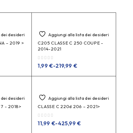
a dei desideri
Aggiungi alla lista dei desideri
A – 2019 >
C205 CLASSE C 250 COUPE -
2014-2021
su 5
1,99
€
-
219,99
€
a dei desideri
Aggiungi alla lista dei desideri
7 - 2018>
CLASSE C 220d 206 – 2021>
su 5
11,99
€
-
425,99
€