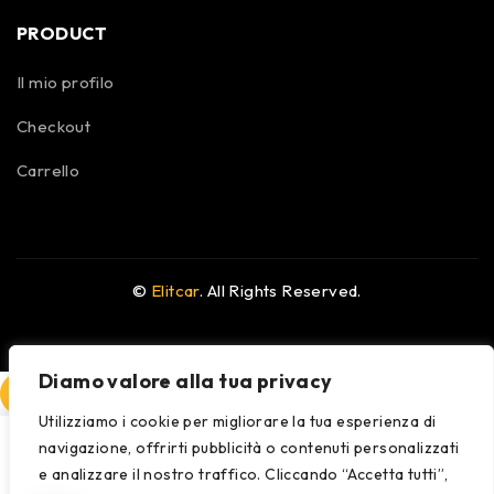
PRODUCT
Il mio profilo
Checkout
Carrello
©
Elitcar
. All Rights Reserved.
Diamo valore alla tua privacy
COMPARE
(0)
Utilizziamo i cookie per migliorare la tua esperienza di
navigazione, offrirti pubblicità o contenuti personalizzati
e analizzare il nostro traffico. Cliccando “Accetta tutti”,