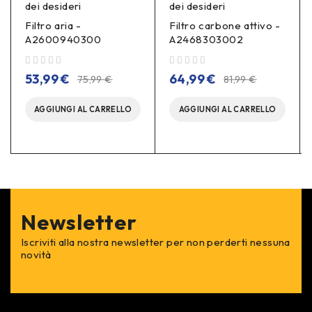
dei desideri
dei desideri
Filtro aria -
Filtro carbone attivo -
A2600940300
A2468303002
su 5
su 5
53,99
€
64,99
€
75,99
€
81,99
€
AGGIUNGI AL CARRELLO
AGGIUNGI AL CARRELLO
Newsletter
Iscriviti alla nostra newsletter per non perderti nessuna
novità