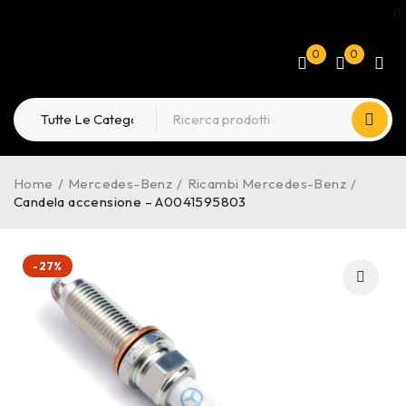
0
0
Home
/
Mercedes-Benz
/
Ricambi Mercedes-Benz
/
Candela accensione – A0041595803
-27%