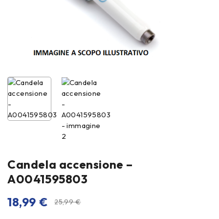
Candela accensione –
A0041595803
18,99
€
25,99
€