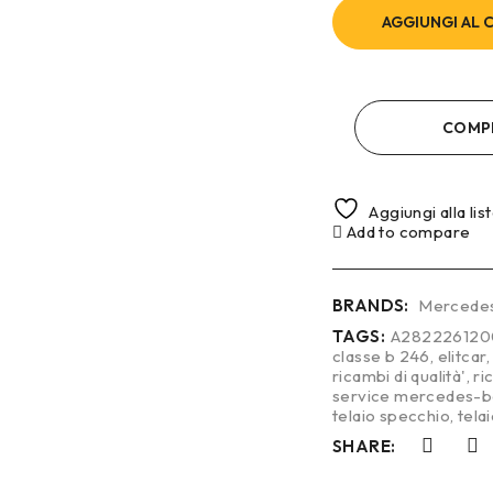
AGGIUNGI AL 
COMP
Aggiungi alla lis
Add to compare
BRANDS:
Mercede
TAGS:
A282226120
classe b 246
,
elitcar
ricambi di qualità'
,
ri
service mercedes-
telaio specchio
,
tela
SHARE: