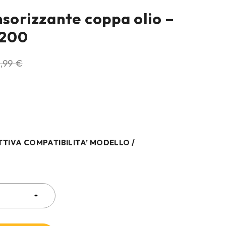
nsorizzante coppa olio –
1200
,99
€
N
TTIVA COMPATIBILITA’ MODELLO /