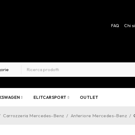
FAQ
Chi 
KSWAGEN
ELITCARSPORT
OUTLET
/
Carrozzeria Mercedes-Benz
/
Anteriore Mercedes-Benz
/