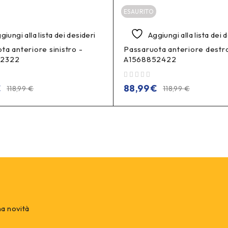
ESAURITO
giungi alla lista dei desideri
Aggiungi alla lista dei 
ta anteriore sinistro -
Passaruota anteriore destr
52322
A1568852422
su 5
€
88,99
€
118,99
€
118,99
€
na novità