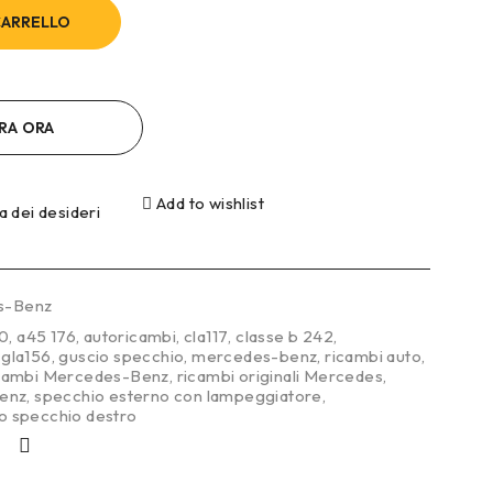
CARRELLO
RA ORA
Add to wishlist
ta dei desideri
s-Benz
0
,
a45 176
,
autoricambi
,
cla117
,
classe b 242
,
,
gla156
,
guscio specchio
,
mercedes-benz
,
ricambi auto
,
cambi Mercedes-Benz
,
ricambi originali Mercedes
,
benz
,
specchio esterno con lampeggiatore
,
io specchio destro