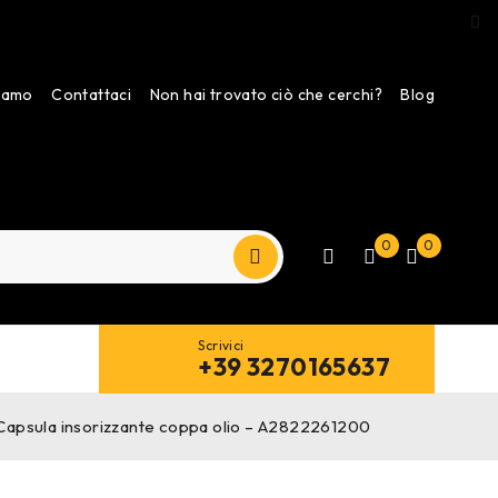
siamo
Contattaci
Non hai trovato ciò che cerchi?
Blog
0
0
Scrivici
+39 3270165637
Capsula insorizzante coppa olio – A2822261200