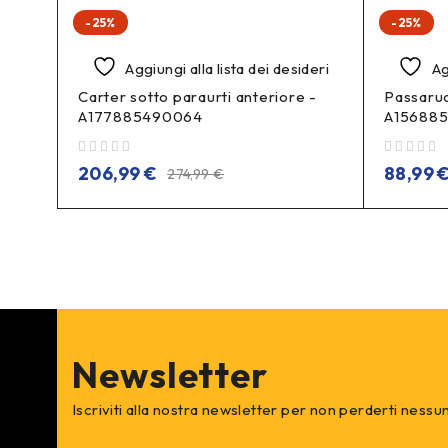
-25%
-25%
deri
Aggiungi alla lista dei desideri
Ag
Carter sotto paraurti anteriore -
Passaruo
A177885490064
A15688
su 5
su 5
206,99
€
88,99
274,99
€
Newsletter
Iscriviti alla nostra newsletter per non perderti nessu