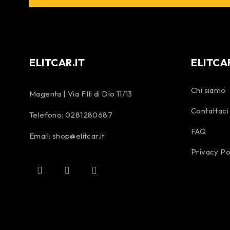
ELITCAR.IT
ELITCA
Chi siamo
Magenta | Via F.lli di Dio 11/13
Contattaci
Telefono:
0281280687
FAQ
Email:
shop@elitcar.it
Privacy Po