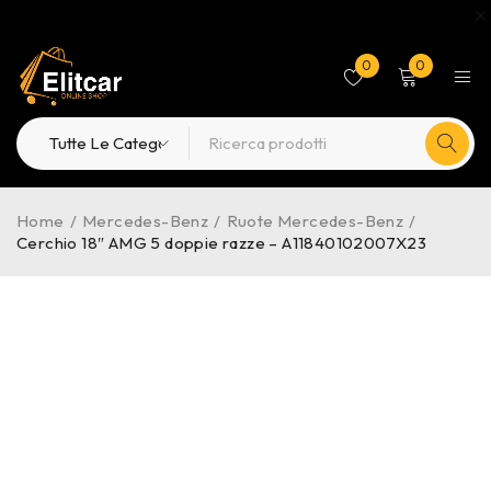
0
0
Home
/
Mercedes-Benz
/
Ruote Mercedes-Benz
/
Cerchio 18″ AMG 5 doppie razze – A11840102007X23
ESAURITO