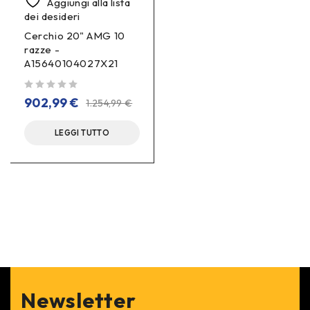
Aggiungi alla lista
dei desideri
Cerchio 20" AMG 10
razze -
A15640104027X21
su 5
902,99
€
1.254,99
€
LEGGI TUTTO
Newsletter