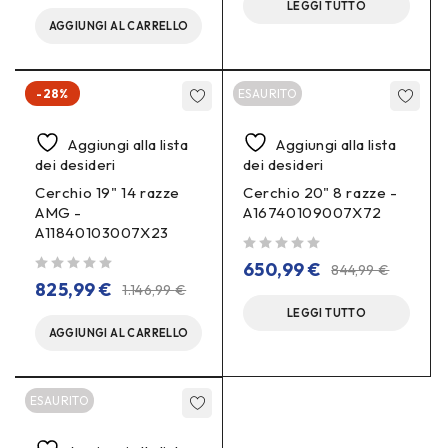
LEGGI TUTTO
AGGIUNGI AL CARRELLO
-28%
ESAURITO
Aggiungi alla lista
Aggiungi alla lista
dei desideri
dei desideri
Cerchio 19" 14 razze
Cerchio 20" 8 razze -
AMG -
A16740109007X72
A11840103007X23
su 5
650,99
€
844,99
€
su 5
825,99
€
1.146,99
€
LEGGI TUTTO
AGGIUNGI AL CARRELLO
ESAURITO