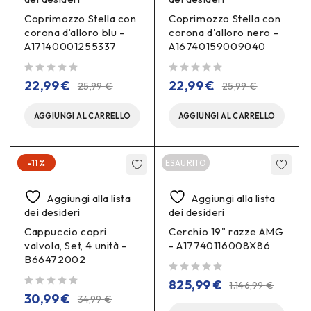
Coprimozzo Stella con
Coprimozzo Stella con
corona d’alloro blu –
corona d'alloro nero –
A17140001255337
A16740159009040
su 5
su 5
22,99
€
22,99
€
25,99
€
25,99
€
AGGIUNGI AL CARRELLO
AGGIUNGI AL CARRELLO
-11%
ESAURITO
Aggiungi alla lista
Aggiungi alla lista
dei desideri
dei desideri
Cappuccio copri
Cerchio 19" razze AMG
valvola, Set, 4 unità -
- A17740116008X86
B66472002
su 5
825,99
€
1.146,99
€
su 5
30,99
€
34,99
€