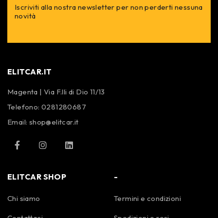
Iscriviti alla nostra newsletter per non perderti nessuna
novità
ELITCAR.IT
Magenta | Via F.lli di Dio 11/13
Telefono:
0281280687
Email:
shop@elitcar.it
ELITCAR SHOP
-
Chi siamo
Termini e condizioni
Contattaci
Spedizioni e resi