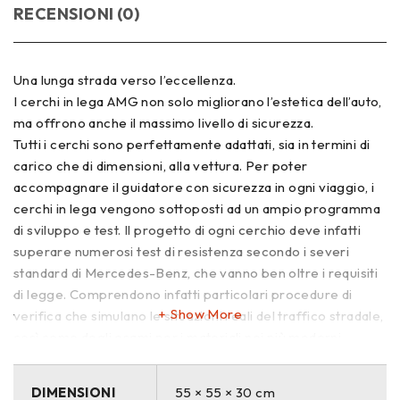
RECENSIONI (0)
Una lunga strada verso l’eccellenza.
I cerchi in lega AMG non solo migliorano l’estetica dell’auto,
ma offrono anche il massimo livello di sicurezza.
Tutti i cerchi sono perfettamente adattati, sia in termini di
carico che di dimensioni, alla vettura. Per poter
accompagnare il guidatore con sicurezza in ogni viaggio, i
cerchi in lega vengono sottoposti ad un ampio programma
di sviluppo e test. Il progetto di ogni cerchio deve infatti
superare numerosi test di resistenza secondo i severi
standard di Mercedes-Benz, che vanno ben oltre i requisiti
di legge. Comprendono infatti particolari procedure di
Show More
verifica che simulano le situazioni reali del traffico stradale,
così come degli esami per i materiali nei più moderni
impianti a raggi X.
I cerchi torniti a specchio superano ulteriori test, come
DIMENSIONI
55 × 55 × 30 cm