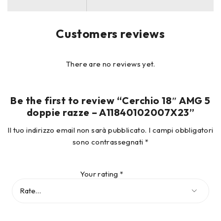
quello della nebbia salina altamente corrosiva oppure
quello del programma di clima variabile lungo 28 giorni.
Solo una volta superati tutti gli esami, i cerchi in lega
Customers reviews
Mercedes-Benz possono essere compresi
nell’assortimento degli Accessori Originali.
I cerchi in lega AMG sono forniti senza pneumatici,
There are no reviews yet.
coprimozzo, cappucci coprivalvola, bulloni e bulloni
antifurto.
Be the first to review “Cerchio 18″ AMG 5
8 J x 18 ET 49
doppie razze – A11840102007X23”
Il tuo indirizzo email non sarà pubblicato.
I campi obbligatori
sono contrassegnati
*
Your rating
*