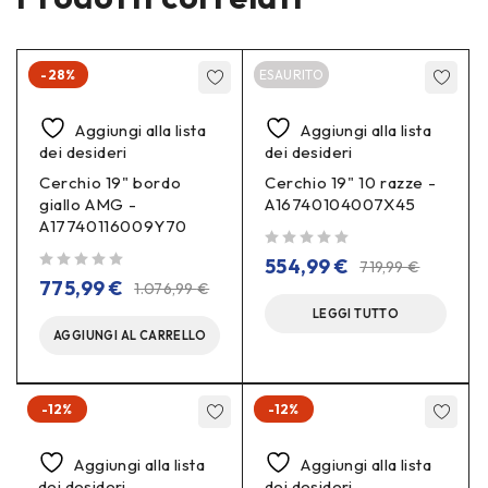
-28%
ESAURITO
Aggiungi alla lista
Aggiungi alla lista
dei desideri
dei desideri
Cerchio 19" bordo
Cerchio 19" 10 razze -
giallo AMG -
A16740104007X45
A17740116009Y70
su 5
554,99
€
719,99
€
su 5
775,99
€
1.076,99
€
LEGGI TUTTO
AGGIUNGI AL CARRELLO
-12%
-12%
Aggiungi alla lista
Aggiungi alla lista
dei desideri
dei desideri