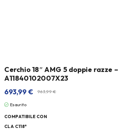
Cerchio 18″ AMG 5 doppie razze –
A11840102007X23
693,99
€
963,99
€
Esaurito
COMPATIBILE CON
CLA C118*