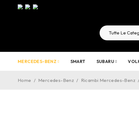
MERCEDES-BENZ
SMART
SUBARU
VOL
Home
/
Mercedes-Benz
/
Ricambi Mercedes-Benz
-28%