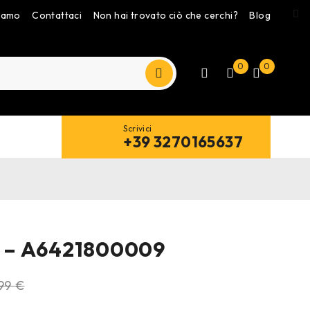
siamo
Contattaci
Non hai trovato ciò che cerchi?
Blog
0
0
Scrivici
+39 3270165637
io – A6421800009
,99
€