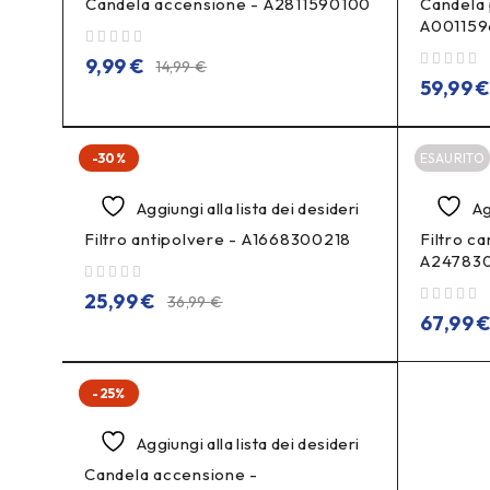
Candela accensione - A2811590100
Candela 
A001159
su 5
9,99
€
14,99
€
su 5
59,99
-30%
ESAURITO
Aggiungi alla lista dei desideri
Ag
Filtro antipolvere - A1668300218
Filtro ca
A24783
su 5
25,99
€
36,99
€
su 5
67,99
-25%
Aggiungi alla lista dei desideri
Candela accensione -