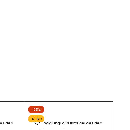
-23%
TREND
desideri
Aggiungi alla lista dei desideri