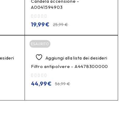
Candela accensione -
A0041594903
su 5
19,99
€
25,99
€
ESAURITO
desideri
Aggiungi alla lista dei desideri
Filtro antipolvere - A4478300000
su 5
44,99
€
56,99
€