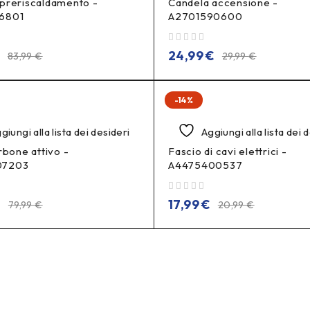
preriscaldamento -
Candela accensione -
6801
A2701590600
su 5
€
24,99
€
83,99
€
29,99
€
-14%
giungi alla lista dei desideri
Aggiungi alla lista dei 
rbone attivo -
Fascio di cavi elettrici -
07203
A4475400537
su 5
€
17,99
€
79,99
€
20,99
€