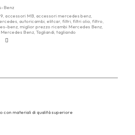
s-Benz
09
,
accessori MB
,
accessori mercedes benz
,
mercedes
,
autoricambi
,
elitcar
,
filtri
,
filtri olio
,
filtro
,
es-benz
,
miglior prezzo ricambi Mercedes Benz
,
bi Mercedes Benz
,
Tagliandi
,
tagliando
to con materiali di qualità superiore