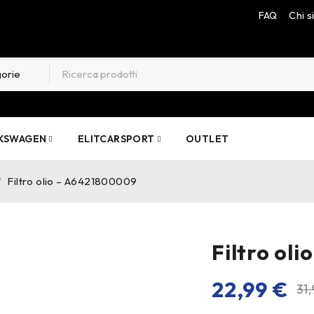
FAQ
Chi 
KSWAGEN
ELITCARSPORT
OUTLET
/
Filtro olio – A6421800009
Filtro ol
22,99
€
31