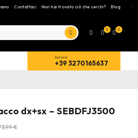
siamo
Contattaci
Non hai trovato ciò che cerchi?
Blog
0
0
Scrivici
+39 3270165637
tacco dx+sx – SEBDFJ3500
73,99
€