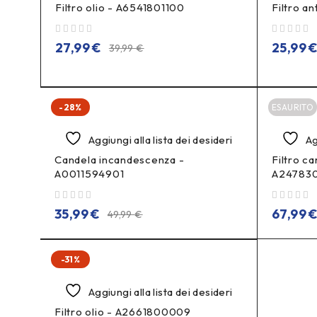
Filtro olio - A6541801100
Filtro a
su 5
su 5
27,99
€
25,99
39,99
€
-28%
ESAURITO
Aggiungi alla lista dei desideri
Ag
Candela incandescenza -
Filtro ca
A0011594901
A24783
su 5
su 5
35,99
€
67,99
49,99
€
-31%
Aggiungi alla lista dei desideri
Filtro olio - A2661800009