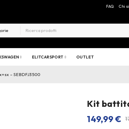
FAQ
Chi 
KSWAGEN
ELITCARSPORT
OUTLET
 dx+sx – SEBDFJ3500
Kit batti
149,99
€
1