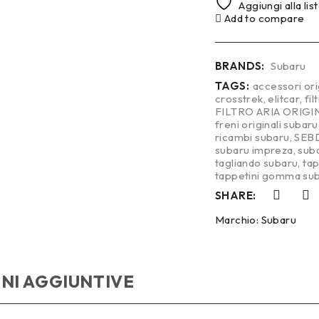
Aggiungi alla lis
Add to compare
BRANDS:
Subaru
TAGS:
accessori ori
crosstrek
,
elitcar
,
fil
FILTRO ARIA ORIG
freni originali subaru
ricambi subaru
,
SEB
subaru impreza
,
sub
tagliando subaru
,
tap
tappetini gomma suba
SHARE:
Marchio:
Subaru
NI AGGIUNTIVE