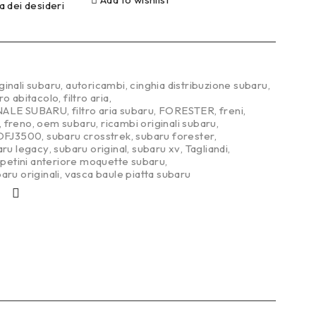
ta dei desideri
ginali subaru
,
autoricambi
,
cinghia distribuzione subaru
,
tro abitacolo
,
filtro aria
,
INALE SUBARU
,
filtro aria subaru
,
FORESTER
,
freni
,
,
freno
,
oem subaru
,
ricambi originali subaru
,
DFJ3500
,
subaru crosstrek
,
subaru forester
,
aru legacy
,
subaru original
,
subaru xv
,
Tagliandi
,
petini anteriore moquette subaru
,
ru originali
,
vasca baule piatta subaru