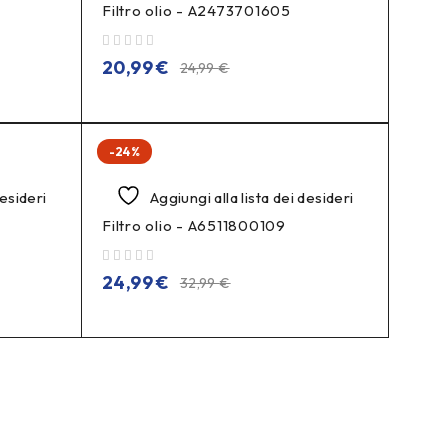
Filtro olio - A2473701605
su 5
20,99
€
24,99
€
-24%
desideri
Aggiungi alla lista dei desideri
Filtro olio - A6511800109
su 5
24,99
€
32,99
€