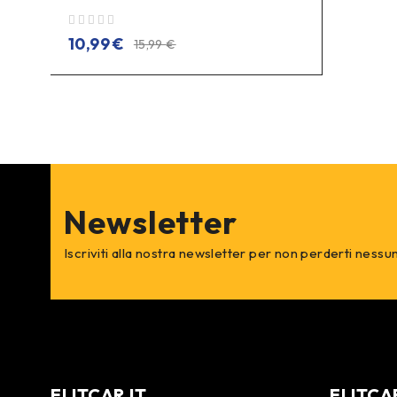
su 5
10,99
€
15,99
€
Newsletter
Iscriviti alla nostra newsletter per non perderti nessu
ELITCAR.IT
ELITCA