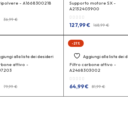
ntipolvere - A1668300218
Supporto motore SX -
A2132403900
€
36,99
€
su 5
127,99
€
168,99
€
-21%
giungi alla lista dei desideri
Aggiungi alla lista dei 
rbone attivo -
Filtro carbone attivo -
07203
A2468303002
su 5
€
64,99
€
79,99
€
81,99
€