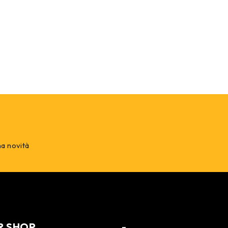
na novità
R SHOP
-