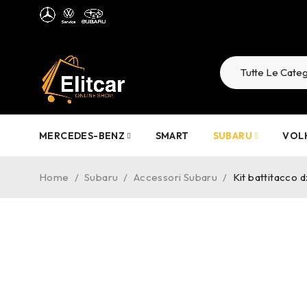
MERCEDES-BENZ
SMART
SUBARU
VOL
Home
/
Subaru
/
Accessori Subaru
/
Kit battitacco
-14%