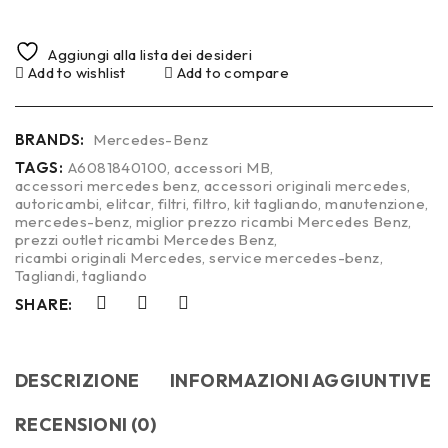
Aggiungi alla lista dei desideri
Add to wishlist
Add to compare
BRANDS:
Mercedes-Benz
TAGS:
A6081840100
,
accessori MB
,
accessori mercedes benz
,
accessori originali mercedes
,
autoricambi
,
elitcar
,
filtri
,
filtro
,
kit tagliando
,
manutenzione
,
mercedes-benz
,
miglior prezzo ricambi Mercedes Benz
,
prezzi outlet ricambi Mercedes Benz
,
ricambi originali Mercedes
,
service mercedes-benz
,
Tagliandi
,
tagliando
SHARE:
DESCRIZIONE
INFORMAZIONI AGGIUNTIVE
RECENSIONI (0)