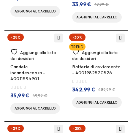
su 5
33,99
€
47,99
€
AGGIUNGI AL CARRELLO
AGGIUNGI AL CARRELLO
-28%
-30%
TREND
Aggiungi alla lista
Aggiungi alla lista
dei desideri
dei desideri
Candela
Batteria di avviamento
incandescenza -
- A001982820826
A0011594901
su 5
342,99
€
489,99
€
su 5
35,99
€
49,99
€
AGGIUNGI AL CARRELLO
AGGIUNGI AL CARRELLO
-29%
-25%