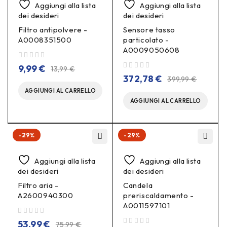
Aggiungi alla lista
Aggiungi alla lista
dei desideri
dei desideri
Filtro antipolvere -
Sensore tasso
A0008351500
particolato -
A0009050608
su 5
9,99
€
13,99
€
su 5
372,78
€
399,99
€
AGGIUNGI AL CARRELLO
AGGIUNGI AL CARRELLO
-29%
-29%
Aggiungi alla lista
Aggiungi alla lista
dei desideri
dei desideri
Filtro aria -
Candela
A2600940300
preriscaldamento -
A0011597101
su 5
53,99
€
75,99
€