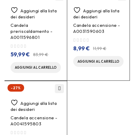
Aggiungi alla lista
Aggiungi alla lista
dei desideri
dei desideri
Candela
Candela accensione -
preriscaldamento -
A0031590603
A0011596801
su 5
8,99
€
11,99
€
su 5
59,99
€
83,99
€
AGGIUNGI AL CARRELLO
AGGIUNGI AL CARRELLO
-27%
Aggiungi alla lista
dei desideri
Candela accensione -
A0041595803