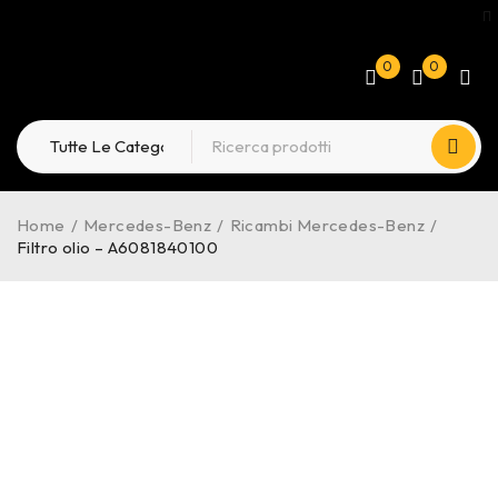
0
0
Home
/
Mercedes-Benz
/
Ricambi Mercedes-Benz
/
Filtro olio – A6081840100
ESAURITO