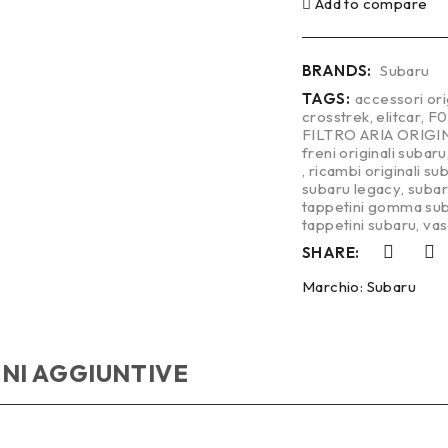
Add to compare
BRANDS:
Subaru
TAGS:
accessori ori
crosstrek
,
elitcar
,
F0
FILTRO ARIA ORIG
freni originali subaru
,
ricambi originali su
subaru legacy
,
subar
tappetini gomma suba
tappetini subaru
,
vas
SHARE:
Marchio:
Subaru
NI AGGIUNTIVE