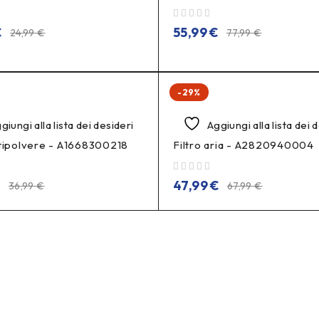
su 5
€
55,99
€
24,99
€
77,99
€
-29%
giungi alla lista dei desideri
Aggiungi alla lista dei 
ntipolvere - A1668300218
Filtro aria - A2820940004
su 5
€
47,99
€
36,99
€
67,99
€