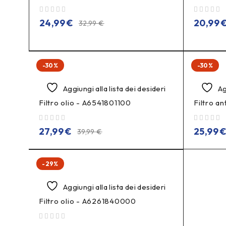
su 5
su 5
24,99
€
20,99
32,99
€
-30%
-30%
Aggiungi alla lista dei desideri
Ag
Filtro olio - A6541801100
Filtro a
su 5
su 5
27,99
€
25,99
39,99
€
-29%
Aggiungi alla lista dei desideri
Filtro olio - A6261840000
su 5