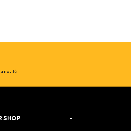
na novità
R SHOP
-