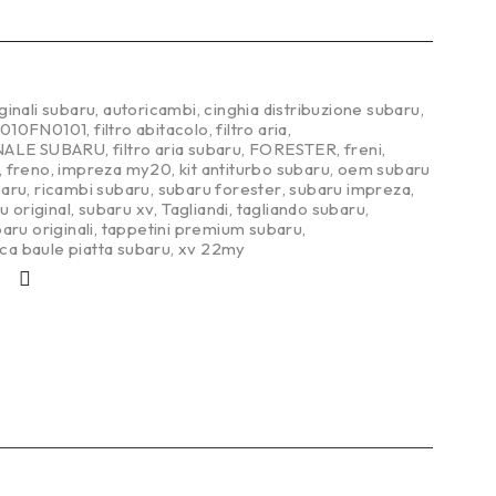
ginali subaru
,
autoricambi
,
cinghia distribuzione subaru
,
010FN0101
,
filtro abitacolo
,
filtro aria
,
INALE SUBARU
,
filtro aria subaru
,
FORESTER
,
freni
,
,
freno
,
impreza my20
,
kit antiturbo subaru
,
oem subaru
baru
,
ricambi subaru
,
subaru forester
,
subaru impreza
,
u original
,
subaru xv
,
Tagliandi
,
tagliando subaru
,
ru originali
,
tappetini premium subaru
,
ca baule piatta subaru
,
xv 22my