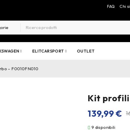
FAQ
Chi 
KSWAGEN
ELITCARSPORT
OUTLET
iturbo – F0010FN010
Kit profi
139,99
€
1
9 disponibili