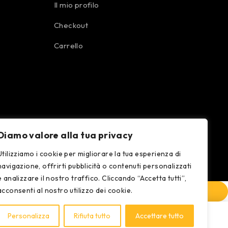
Il mio profilo
Checkout
Carrello
Diamo valore alla tua privacy
Utilizziamo i cookie per migliorare la tua esperienza di
navigazione, offrirti pubblicità o contenuti personalizzati
e analizzare il nostro traffico. Cliccando “Accetta tutti”,
acconsenti al nostro utilizzo dei cookie.
Personalizza
Rifiuta tutto
Accettare tutto
COMPARE