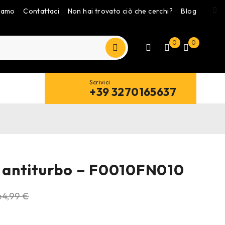
siamo
Contattaci
Non hai trovato ciò che cerchi?
Blog
0
0
Scrivici
+39 3270165637
li antiturbo – F0010FN010
64,99
€