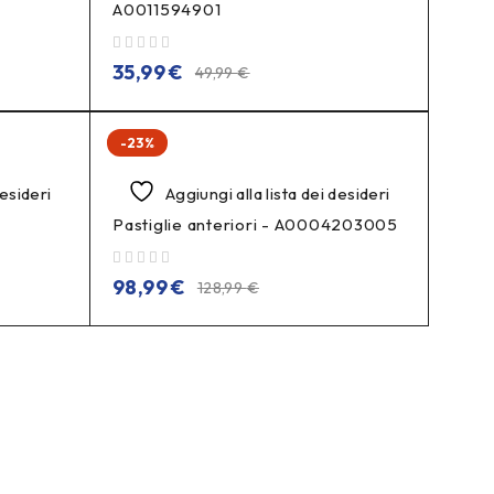
A0011594901
su 5
35,99
€
49,99
€
-23%
desideri
Aggiungi alla lista dei desideri
Pastiglie anteriori - A0004203005
su 5
98,99
€
128,99
€