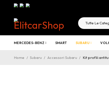
MERCEDES-BENZ
SMART
SUBARU
VOL
Home
/
Subaru
/
Accessori Subaru
/
Kit profili ant
-15%