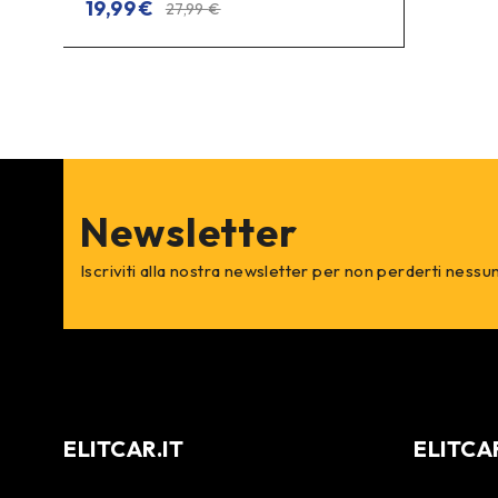
19,99
€
27,99
€
Newsletter
Iscriviti alla nostra newsletter per non perderti nessu
ELITCAR.IT
ELITCA