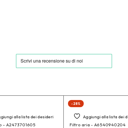
-28%
giungi alla lista dei desideri
Aggiungi alla lista dei 
lio - A2473701605
Filtro aria - A6540940204