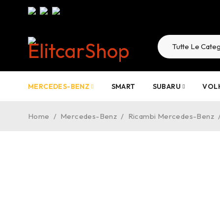
MERCEDES-BENZ
SMART
SUBARU
VOL
Home
/
Mercedes-Benz
/
Ricambi Mercedes-Benz
ESAURITO