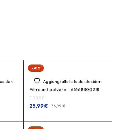
-30%
desideri
Aggiungi alla lista dei desideri
-
Filtro antipolvere - A1668300218
su 5
25,99
€
36,99
€