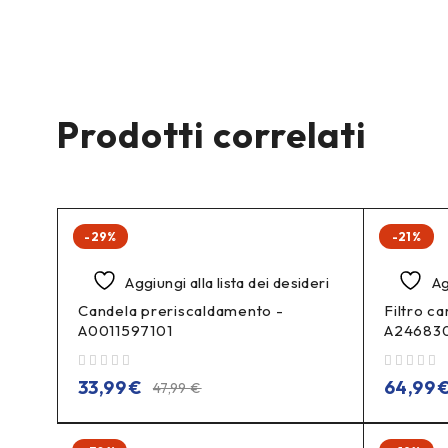
Prodotti correlati
-29%
-21%
Aggiungi alla lista dei desideri
Ag
Candela preriscaldamento -
Filtro ca
A0011597101
A24683
su 5
su 5
33,99
€
64,99
47,99
€