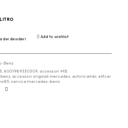
 LITRO
Add to wishlist
ta dei desideri
s-Benz
3
,
A001989330309
,
accessori MB
,
 benz
,
accessori originali mercedes
,
autoricambi
,
elitcar
75w85
,
service mercedes-benz