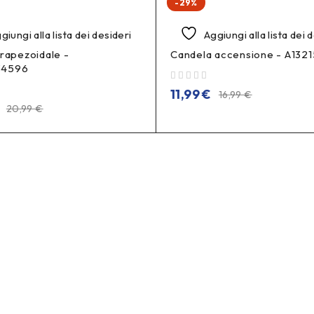
-29%
giungi alla lista dei desideri
Aggiungi alla lista dei 
trapezoidale -
Candela accensione - A13
34596
su 5
11,99
€
16,99
€
20,99
€