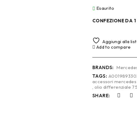
Esaurito
CONFEZIONE DA 1
Aggiungi alla lis
Add to compare
BRANDS:
Mercede
TAGS:
A001989330
accessori mercedes
,
olio differenziale 
SHARE: