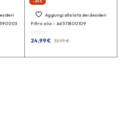
-24%
desideri
Aggiungi alla lista dei desideri
21590003
Filtro olio - A6511800109
su 5
24,99
€
32,99
€