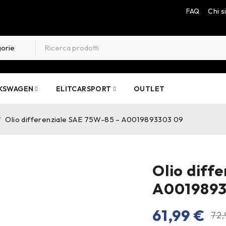
FAQ
Chi 
KSWAGEN
ELITCARSPORT
OUTLET
/
Olio differenziale SAE 75W-85 – A0019893303 09
Olio diff
A0019893
61,99
€
72