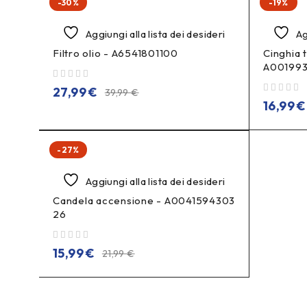
-30%
-19%
Aggiungi alla lista dei desideri
Ag
Filtro olio - A6541801100
Cinghia 
A00199
su 5
27,99
€
39,99
€
su 5
16,99
€
-27%
Aggiungi alla lista dei desideri
Candela accensione - A0041594303
26
su 5
15,99
€
21,99
€