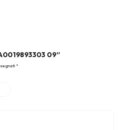
 – A0019893303 09”
ssegnati
*