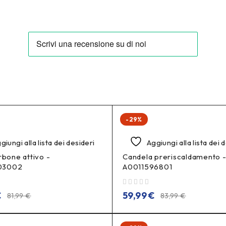
-29%
giungi alla lista dei desideri
Aggiungi alla lista dei 
rbone attivo -
Candela preriscaldamento 
03002
A0011596801
su 5
€
59,99
€
81,99
€
83,99
€