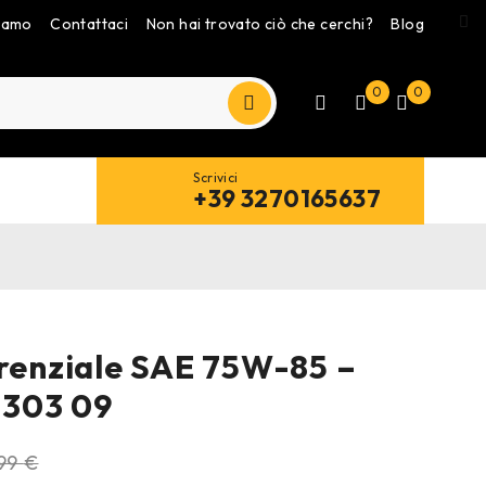
siamo
Contattaci
Non hai trovato ciò che cerchi?
Blog
0
0
Scrivici
+39 3270165637
erenziale SAE 75W-85 –
303 09
,99
€