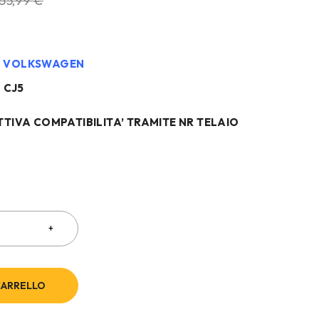
155,99
€
N VOLKSWAGEN
 CJ5
TTIVA COMPATIBILITA’ TRAMITE NR TELAIO
CARRELLO