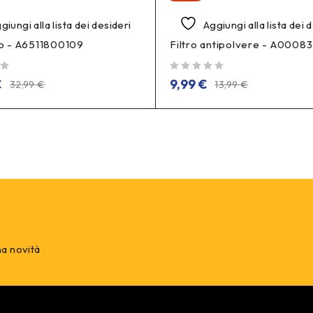
giungi alla lista dei desideri
Aggiungi alla lista dei 
lio - A6511800109
Filtro antipolvere - A0008
su 5
€
9,99
€
32,99
€
13,99
€
na novità