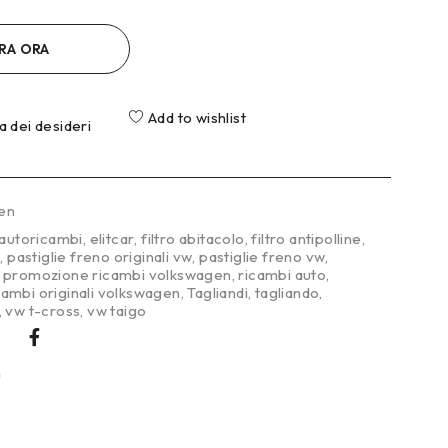
RA ORA
Add to wishlist
ta dei desideri
en
autoricambi
,
elitcar
,
filtro abitacolo
,
filtro antipolline
,
w
,
pastiglie freno originali vw
,
pastiglie freno vw
,
,
promozione ricambi volkswagen
,
ricambi auto
,
cambi originali volkswagen
,
Tagliandi
,
tagliando
,
,
vw t-cross
,
vw taigo
n