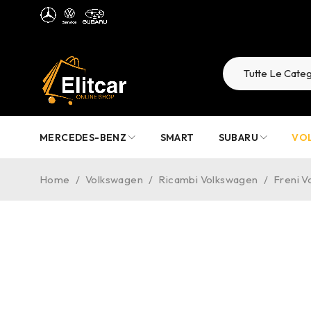
MERCEDES-BENZ
SMART
SUBARU
VO
Home
/
Volkswagen
/
Ricambi Volkswagen
/
Freni 
-33%