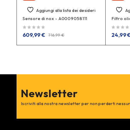
deri
Aggiungi alla lista dei desideri
Ag
Sensore di nox - A0009058111
Filtro o
su 5
su 5
609,99
€
24,99
716,99
€
Newsletter
Iscriviti alla nostra newsletter per non perderti nessu