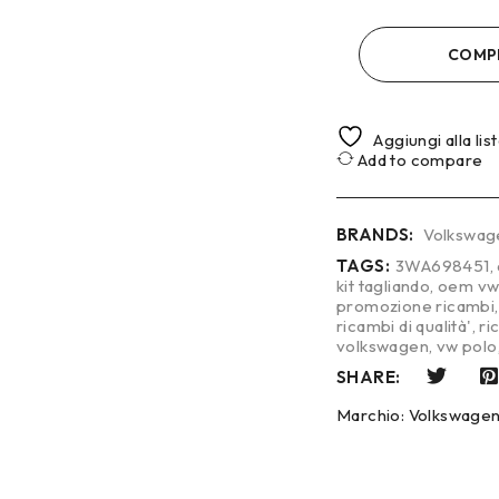
COMP
Aggiungi alla lis
Add to compare
BRANDS:
Volkswag
TAGS:
3WA698451
,
kit tagliando
,
oem v
promozione ricambi
ricambi di qualità'
,
ri
volkswagen
,
vw polo
SHARE:
Marchio:
Volkswage