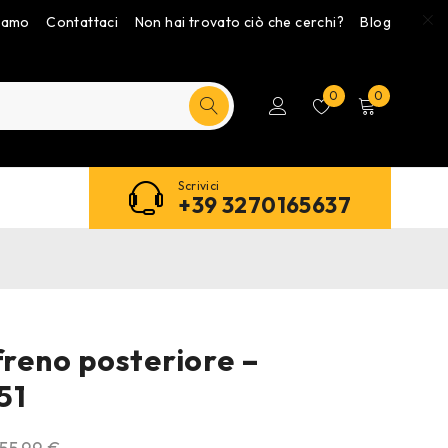
siamo
Contattaci
Non hai trovato ciò che cerchi?
Blog
0
0
Scrivici
+39 3270165637
freno posteriore –
51