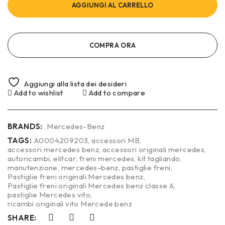
AGGIUNGI AL CARRELLO
COMPRA ORA
Aggiungi alla lista dei desideri
Add to wishlist
Add to compare
BRANDS:
Mercedes-Benz
TAGS:
A0004209203
,
accessori MB
,
accessori mercedes benz
,
accessori originali mercedes
,
autoricambi
,
elitcar
,
freni mercedes
,
kit tagliando
,
manutenzione
,
mercedes-benz
,
pastiglie freni
,
Pastiglie freni originali Mercedes benz
,
Pastiglie freni originali Mercedes benz classe A
,
pastiglie Mercedes vito
,
ricambi originali vito Mercede benz
SHARE: