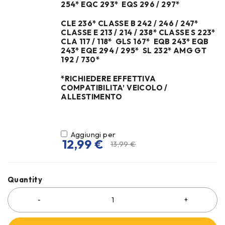
254* EQC 293* EQS 296 / 297*
CLE 236* CLASSE B 242 / 246 / 247*
CLASSE E 213 / 214 / 238* CLASSE S 223*
CLA 117 / 118* GLS 167* EQB 243* EQB
243* EQE 294 / 295* SL 232* AMG GT
192 / 730*
*RICHIEDERE EFFETTIVA
COMPATIBILITA’ VEICOLO /
ALLESTIMENTO
Aggiungi per
12,99
€
13,99
€
Quantity