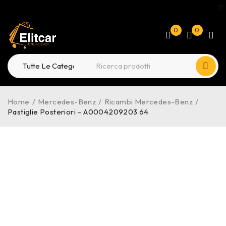
0
0
Home
/
Mercedes-Benz
/
Ricambi Mercedes-Benz
/
Pastiglie Posteriori – A0004209203 64
-22%