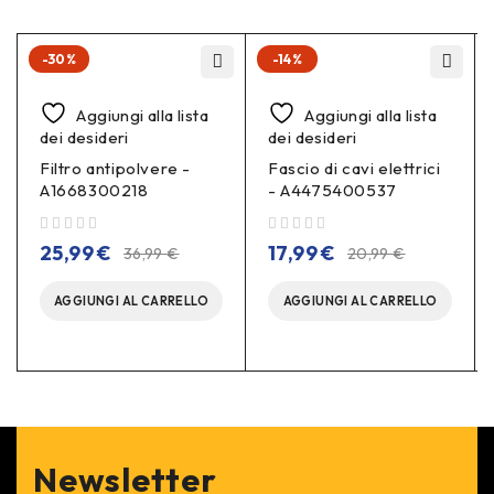
-30%
-14%
Aggiungi alla lista
Aggiungi alla lista
dei desideri
dei desideri
Filtro antipolvere -
Fascio di cavi elettrici
A1668300218
- A4475400537
su 5
su 5
25,99
€
17,99
€
36,99
€
20,99
€
AGGIUNGI AL CARRELLO
AGGIUNGI AL CARRELLO
Newsletter