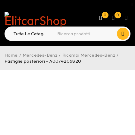
0
0
Home
/
Mercedes-Benz
/
Ricambi Mercedes-Benz
/
Pastiglie posteriori – A0074206820
-28%