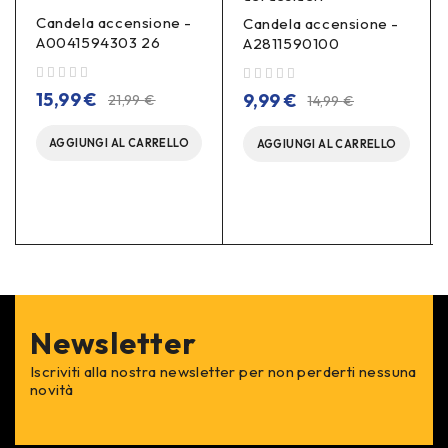
Candela accensione -
Candela accensione -
A0041594303 26
A2811590100
su 5
su 5
15,99
€
9,99
€
21,99
€
14,99
€
AGGIUNGI AL CARRELLO
AGGIUNGI AL CARRELLO
Newsletter
Iscriviti alla nostra newsletter per non perderti nessuna
novità