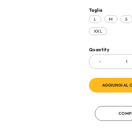
Taglia
L
M
S
XXL
Quantity
AGGIUNGI AL 
COMP