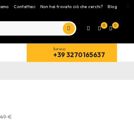
siamo
Contattaci
Non hai trovato ciò che cerchi?
Blog
0
0
Scrivici
+39 3270165637
,49
€