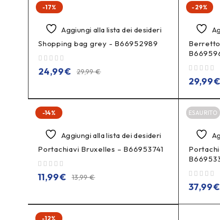
-17%
-29%
Aggiungi alla lista dei desideri
Ag
Shopping bag grey - B66952989
Berretto
B66959
su 5
24,99
€
29,99
€
su 5
29,99
-14%
ESAURITO
Aggiungi alla lista dei desideri
Ag
Portachiavi Bruxelles – B66953741
Portach
B66953
su 5
11,99
€
13,99
€
su 5
37,99
-12%