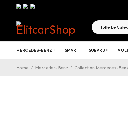
MERCEDES-BENZ
SMART
SUBARU
VOL
Home
/
Mercedes-Benz
/
Collection Mercedes-Ben
-10%