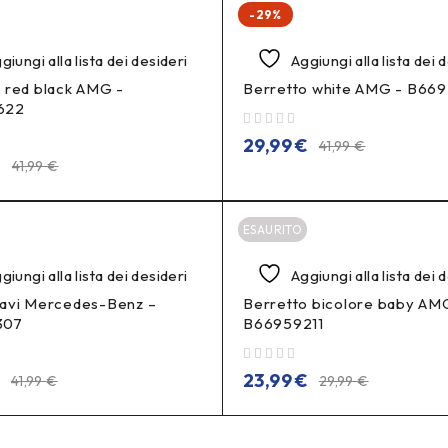
-29%
giungi alla lista dei desideri
Aggiungi alla lista dei 
 red black AMG -
Berretto white AMG - B66
622
su 5
29,99
€
41,99
€
€
41,99
€
ESAURITO
giungi alla lista dei desideri
Aggiungi alla lista dei 
iavi Mercedes-Benz –
Berretto bicolore baby AM
307
B66959211
su 5
€
23,99
€
41,99
€
29,99
€