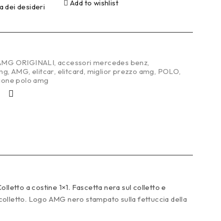
Add to wishlist
ta dei desideri
AMG ORIGINALI
,
accessori mercedes benz
,
amg
,
AMG
,
elitcar
,
elitcard
,
miglior prezzo amg
,
POLO
,
ione polo amg
etto a costine 1×1. Fascetta nera sul colletto e
colletto. Logo AMG nero stampato sulla fettuccia della