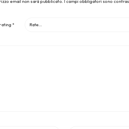
dirizzo email non sarà pubblicato.
I campi obbligatori sono contra
rating
*