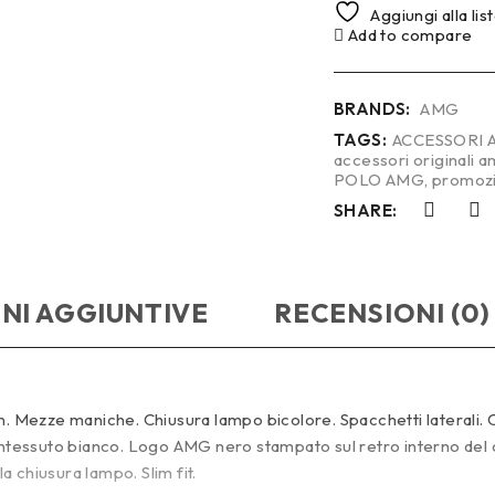
Aggiungi alla lis
Add to compare
BRANDS:
AMG
TAGS:
ACCESSORI 
accessori originali 
POLO AMG
,
promoz
SHARE:
NI AGGIUNTIVE
RECENSIONI (0)
ezze maniche. Chiusura lampo bicolore. Spacchetti laterali. Coll
 intessuto bianco. Logo AMG nero stampato sul retro interno del 
 chiusura lampo. Slim fit.