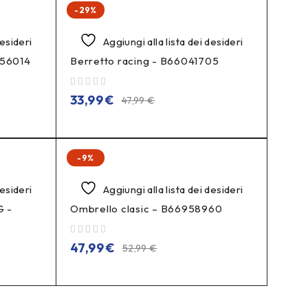
-29%
desideri
Aggiungi alla lista dei desideri
956014
Berretto racing - B66041705
su 5
33,99
€
47,99
€
-9%
desideri
Aggiungi alla lista dei desideri
G -
Ombrello clasic – B66958960
su 5
47,99
€
52,99
€