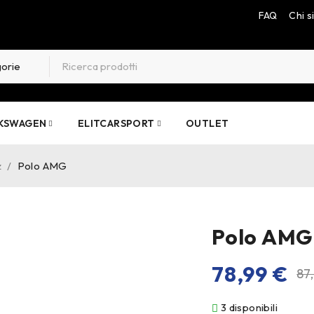
FAQ
Chi 
KSWAGEN
ELITCARSPORT
OUTLET
z
/
Polo AMG
Polo AMG
78,99
€
87
3 disponibili