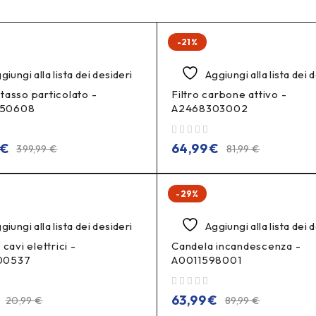
-21%
giungi alla lista dei desideri
Aggiungi alla lista dei 
tasso particolato -
Filtro carbone attivo -
50608
A2468303002
su 5
€
64,99
€
399,99
€
81,99
€
-29%
giungi alla lista dei desideri
Aggiungi alla lista dei 
 cavi elettrici -
Candela incandescenza -
00537
A0011598001
su 5
63,99
€
20,99
€
89,99
€