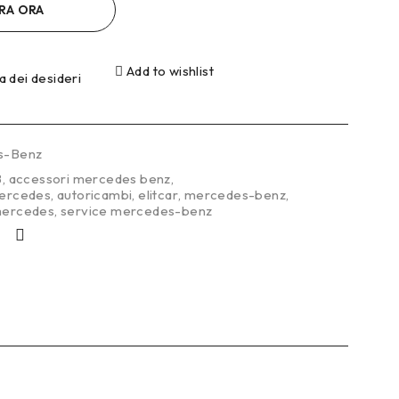
RA ORA
Add to wishlist
ta dei desideri
s-Benz
B
,
accessori mercedes benz
,
mercedes
,
autoricambi
,
elitcar
,
mercedes-benz
,
 mercedes
,
service mercedes-benz