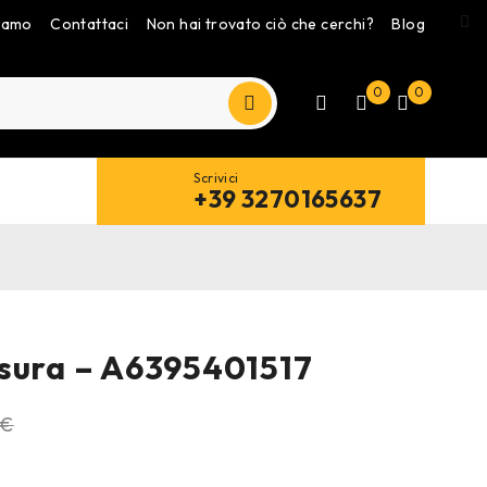
siamo
Contattaci
Non hai trovato ciò che cerchi?
Blog
0
0
Scrivici
+39 3270165637
sura – A6395401517
€