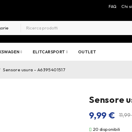
FAQ
Chi 
KSWAGEN
ELITCARSPORT
OUTLET
/
Sensore usura – A6395401517
Sensore u
9,99
€
11,99
20 disponibili