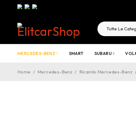
MERCEDES-BENZ
SMART
SUBARU
VOL
Home
/
Mercedes-Benz
/
Ricambi Mercedes-Benz
-17%
TREND