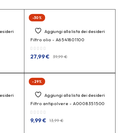
-30%
desideri
Aggiungi alla lista dei desideri
Filtro olio - A6541801100
su 5
27,99
€
39,99
€
-29%
desideri
Aggiungi alla lista dei desideri
Filtro antipolvere - A0008351500
su 5
9,99
€
13,99
€