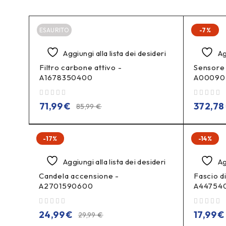
ESAURITO
-7%
Aggiungi alla lista dei desideri
Ag
Filtro carbone attivo -
Sensore 
A1678350400
A00090
su 5
su 5
71,99
€
372,78
85,99
€
-17%
-14%
Aggiungi alla lista dei desideri
Ag
Candela accensione -
Fascio di
A2701590600
A44754
su 5
su 5
24,99
€
17,99
€
29,99
€