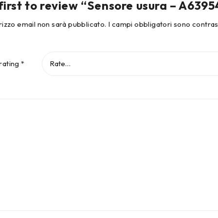
first to review “Sensore usura – A639
dirizzo email non sarà pubblicato.
I campi obbligatori sono contra
rating
*