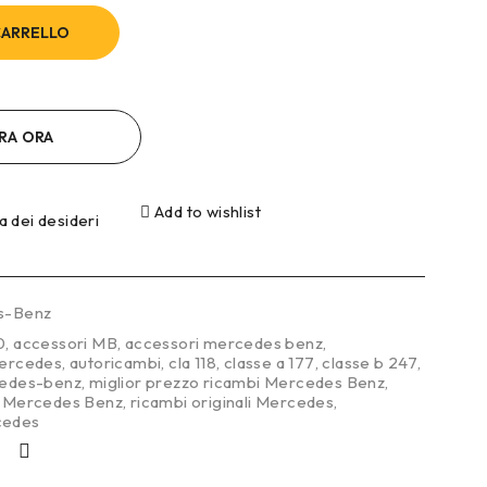
CARRELLO
RA ORA
Add to wishlist
ta dei desideri
s-Benz
0
,
accessori MB
,
accessori mercedes benz
,
mercedes
,
autoricambi
,
cla 118
,
classe a 177
,
classe b 247
,
edes-benz
,
miglior prezzo ricambi Mercedes Benz
,
bi Mercedes Benz
,
ricambi originali Mercedes
,
cedes