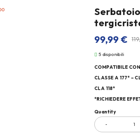
Serbatoio
tergicris
99,99
€
119
5 disponibili
COMPATIBILE CO
CLASSE A 177* – C
CLA 118*
*RICHIEDERE EFFE
Quantity