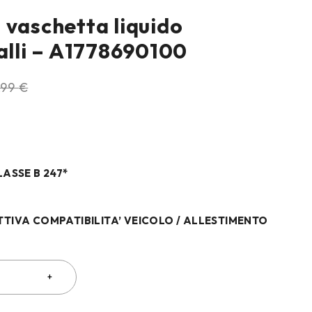
 vaschetta liquido
talli – A1778690100
,99
€
N
LASSE B 247*
TTIVA COMPATIBILITA’ VEICOLO / ALLESTIMENTO