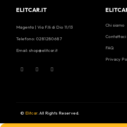
ELITCAR.IT
ELITCA
Chi siamo
Magenta | Via F.lli di Dio 11/13
Contattaci
Telefono:
0281280687
FAQ
Email:
shop@elitcar.it
Privacy Po
©
Elitcar
. All Rights Reserved.