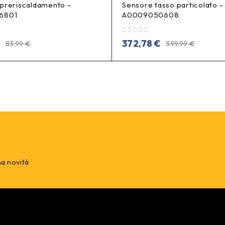
preriscaldamento -
Sensore tasso particolato -
6801
A0009050608
su 5
€
372,78
€
83,99
€
399,99
€
na novità