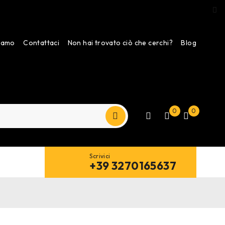
siamo
Contattaci
Non hai trovato ciò che cerchi?
Blog
0
0
Scrivici
+39 3270165637