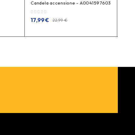
Candela accensione - A0041597603
Cand
su 5
su 5
17,99
€
11,9
22,99
€