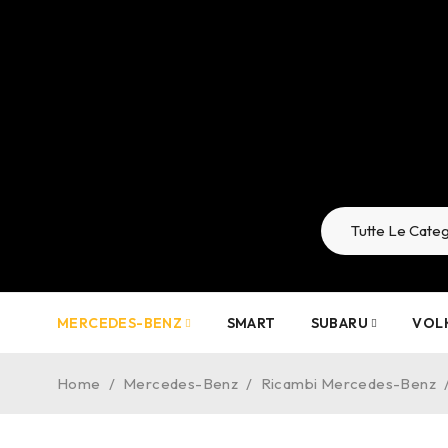
MERCEDES-BENZ
SMART
SUBARU
VOL
Home
/
Mercedes-Benz
/
Ricambi Mercedes-Benz