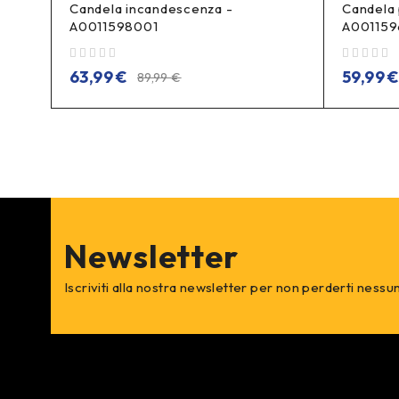
Candela incandescenza -
Candela 
A0011598001
A001159
su 5
su 5
63,99
€
59,99
89,99
€
Newsletter
Iscriviti alla nostra newsletter per non perderti nessu