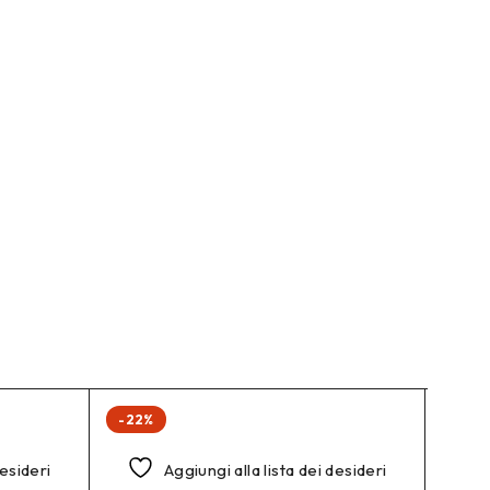
-22%
-29%
desideri
Aggiungi alla lista dei desideri