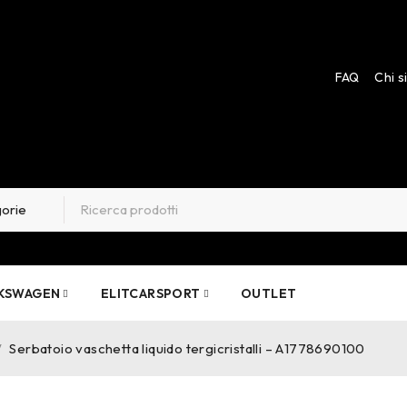
FAQ
Chi 
KSWAGEN
ELITCARSPORT
OUTLET
/
Serbatoio vaschetta liquido tergicristalli – A1778690100