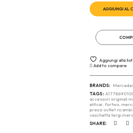
AGGIUNGI AL 
COMP
Aggiungi alla lis
Add to compare
BRANDS:
Mercede
TAGS:
A177869010
accessori originali 
elitcar
,
fortwo
,
merc
prezzi outlet ricam
vaschetta tergi mer
SHARE: