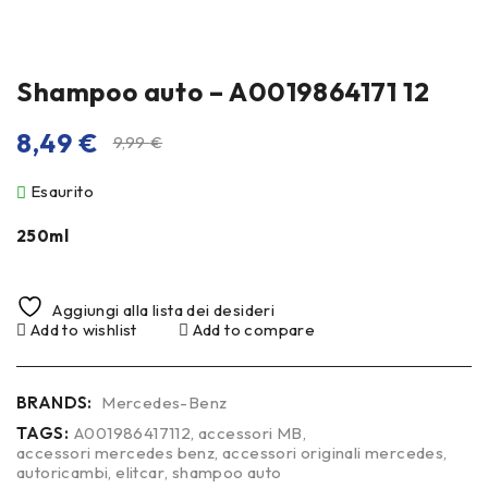
Shampoo auto – A0019864171 12
8,49
€
9,99
€
Esaurito
250ml
Aggiungi alla lista dei desideri
Add to wishlist
Add to compare
BRANDS:
Mercedes-Benz
TAGS:
A001986417112
,
accessori MB
,
accessori mercedes benz
,
accessori originali mercedes
,
autoricambi
,
elitcar
,
shampoo auto