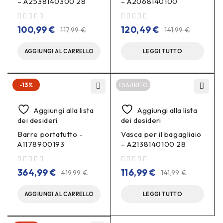
– A2538140300 28
– A2068140100
su 5
su 5
100,99
€
120,49
€
117,99
€
141,99
€
AGGIUNGI AL CARRELLO
LEGGI TUTTO
-13%
ESAURITO
Aggiungi alla lista
Aggiungi alla lista
dei desideri
dei desideri
Barre portatutto -
Vasca per il bagagliaio
A1178900193
– A2138140100 28
su 5
su 5
364,99
€
116,99
€
419,99
€
141,99
€
AGGIUNGI AL CARRELLO
LEGGI TUTTO