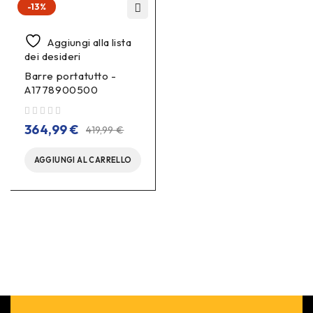
-13%
Aggiungi alla lista
dei desideri
Barre portatutto -
A1778900500
su 5
364,99
€
419,99
€
AGGIUNGI AL CARRELLO