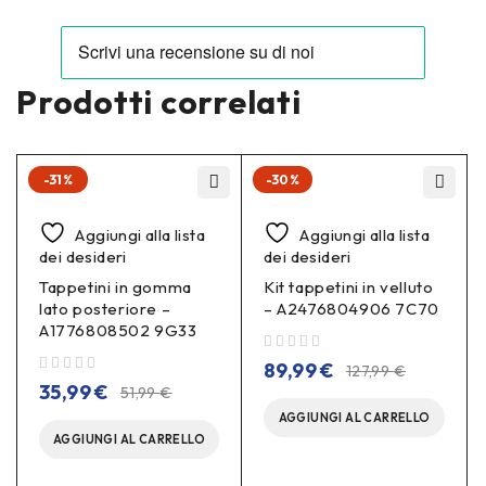
Prodotti correlati
-31%
-30%
Aggiungi alla lista
Aggiungi alla lista
dei desideri
dei desideri
Tappetini in gomma
Kit tappetini in velluto
lato posteriore –
– A2476804906 7C70
A1776808502 9G33
su 5
89,99
€
127,99
€
su 5
35,99
€
51,99
€
AGGIUNGI AL CARRELLO
AGGIUNGI AL CARRELLO