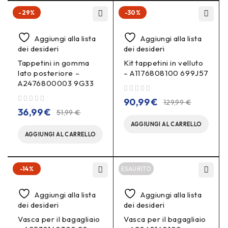
-29%
-30%
Aggiungi alla lista
Aggiungi alla lista
dei desideri
dei desideri
Tappetini in gomma
Kit tappetini in velluto
lato posteriore –
– A1176808100 699J57
A2476800003 9G33
su 5
90,99
€
129,99
€
su 5
36,99
€
51,99
€
AGGIUNGI AL CARRELLO
AGGIUNGI AL CARRELLO
-14%
ESAURITO
Aggiungi alla lista
Aggiungi alla lista
dei desideri
dei desideri
Vasca per il bagagliaio
Vasca per il bagagliaio