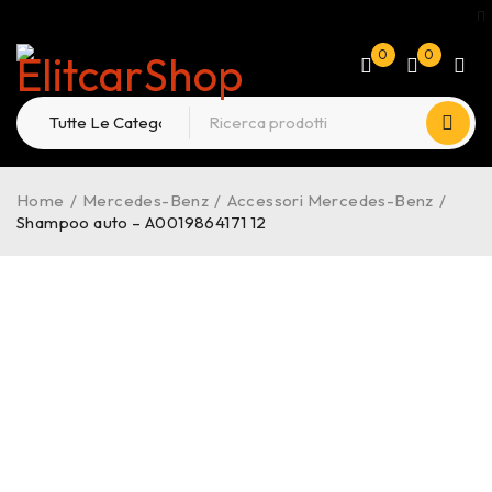
0
0
Home
/
Mercedes-Benz
/
Accessori Mercedes-Benz
/
Shampoo auto – A0019864171 12
ESAURITO