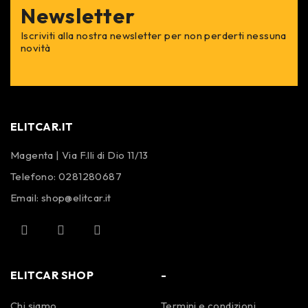
Newsletter
Iscriviti alla nostra newsletter per non perderti nessuna
novità
ELITCAR.IT
Magenta | Via F.lli di Dio 11/13
Telefono:
0281280687
Email:
shop@elitcar.it
ELITCAR SHOP
-
Chi siamo
Termini e condizioni