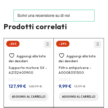
Prodotti correlati
-24%
-29%
Aggiungi alla lista
Aggiungi alla lista
dei desideri
dei desideri
Supporto motore SX -
Filtro antipolvere -
A2132403900
A0008351500
su 5
su 5
127,99
€
9,99
€
168,99
€
13,99
€
AGGIUNGI AL CARRELLO
AGGIUNGI AL CARRELLO