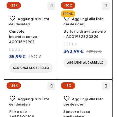
-28%
-30%
TREND
Aggiungi alla lista
Aggiungi alla lista
dei desideri
dei desideri
Candela
Batteria di avviamento
incandescenza -
- A001982820826
A0011594901
su 5
342,99
€
489,99
€
su 5
35,99
€
49,99
€
AGGIUNGI AL CARRELLO
AGGIUNGI AL CARRELLO
-24%
-7%
Aggiungi alla lista
Aggiungi alla lista
dei desideri
dei desideri
Filtro olio -
Sensore tasso
A6511800109
particolato -