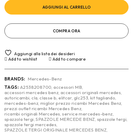
AGGIUNGI AL CARRELLO
COMPRA ORA
Aggiungi alla lista dei desideri
Add to wishlist
Add to compare
BRANDS:
Mercedes-Benz
TAGS:
A2538208700
,
accessori MB
,
accessori mercedes benz
,
accessori originali mercedes
,
autoricambi
,
cla
,
classe b
,
elitcar
,
glc253
,
kit tagliando
,
mercedes-benz
,
miglior prezzo ricambi Mercedes Benz
,
prezzi outlet ricambi Mercedes Benz
,
ricambi originali Mercedes
,
service mercedes-benz
,
spazzola tergi
,
SPAZZOLE MERCEDE BENZ
,
spazzole tergi
,
spazzole tergi mercedes
,
SPAZZOLE TERGI ORIGINALE MERCEDES BENZ
,