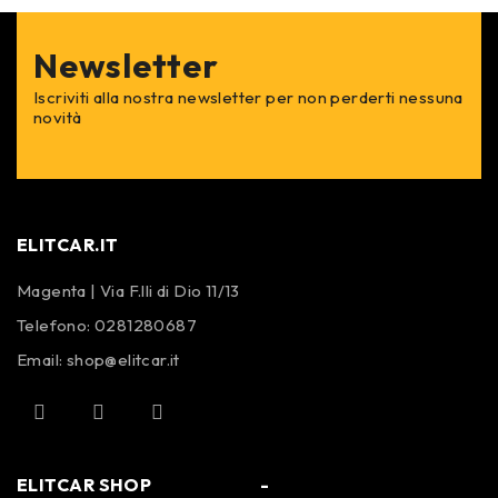
Newsletter
Iscriviti alla nostra newsletter per non perderti nessuna
novità
ELITCAR.IT
Magenta | Via F.lli di Dio 11/13
Telefono:
0281280687
Email:
shop@elitcar.it
ELITCAR SHOP
-