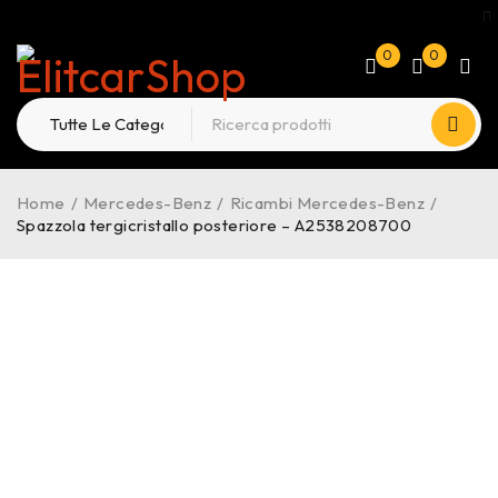
0
0
Home
/
Mercedes-Benz
/
Ricambi Mercedes-Benz
/
Spazzola tergicristallo posteriore – A2538208700
-23%