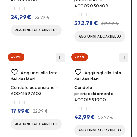
A0009050608
su 5
24,99
€
32,99
€
su 5
372,78
€
399,99
€
AGGIUNGI AL CARRELLO
AGGIUNGI AL CARRELLO
-22%
-23%
Aggiungi alla lista
Aggiungi alla lista
dei desideri
dei desideri
Candela accensione -
Candela
A0041597603
preriscaldamento -
A0001591000
su 5
17,99
€
22,99
€
su 5
42,99
€
55,99
€
AGGIUNGI AL CARRELLO
AGGIUNGI AL CARRELLO