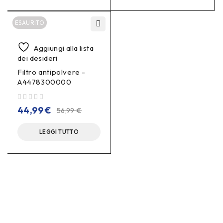
ESAURITO
Aggiungi alla lista
dei desideri
Filtro antipolvere -
A4478300000
su 5
44,99
€
56,99
€
LEGGI TUTTO