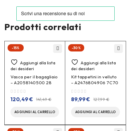
Prodotti correlati
-15%
-30%
Aggiungi alla lista
Aggiungi alla lista
dei desideri
dei desideri
Vasca per il bagagliaio
Kit tappetini in velluto
– A2058140500 28
– A2476804906 7C70
su 5
su 5
120,49
€
89,99
€
141,49
€
127,99
€
AGGIUNGI AL CARRELLO
AGGIUNGI AL CARRELLO