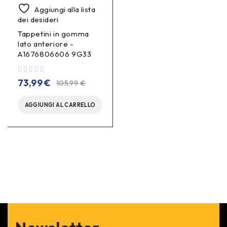
Aggiungi alla lista
dei desideri
Tappetini in gomma
lato anteriore -
A1676806606 9G33
su 5
73,99
€
105,99
€
AGGIUNGI AL CARRELLO