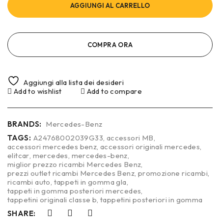
AGGIUNGI AL CARRELLO
COMPRA ORA
Aggiungi alla lista dei desideri
Add to wishlist
Add to compare
BRANDS:
Mercedes-Benz
TAGS:
A24768002039G33
,
accessori MB
,
accessori mercedes benz
,
accessori originali mercedes
,
elitcar
,
mercedes
,
mercedes-benz
,
miglior prezzo ricambi Mercedes Benz
,
prezzi outlet ricambi Mercedes Benz
,
promozione ricambi
,
ricambi auto
,
tappeti in gomma gla
,
tappeti in gomma posteriori mercedes
,
tappetini originali classe b
,
tappetini posteriori in gomma
SHARE: