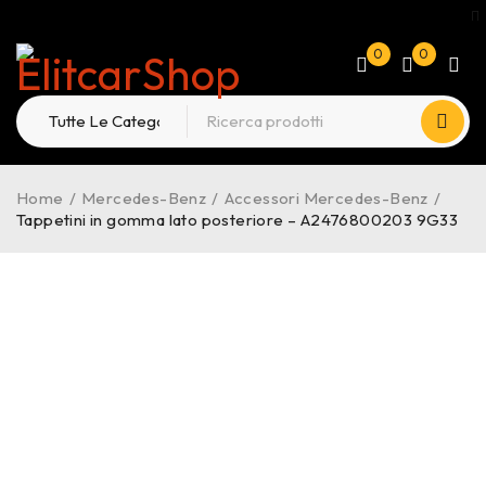
0
0
Home
/
Mercedes-Benz
/
Accessori Mercedes-Benz
/
Tappetini in gomma lato posteriore – A2476800203 9G33
-31%