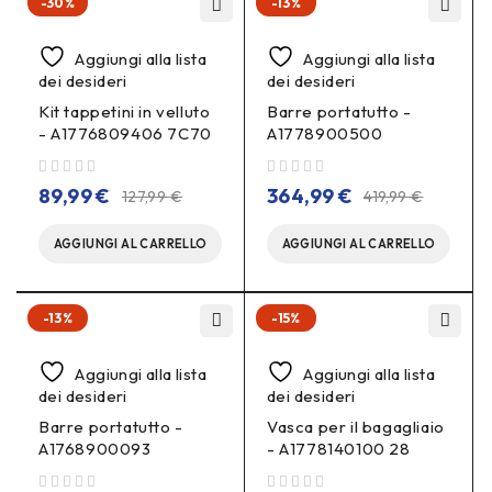
-30%
-13%
Aggiungi alla lista
Aggiungi alla lista
dei desideri
dei desideri
Kit tappetini in velluto
Barre portatutto -
- A1776809406 7C70
A1778900500
su 5
su 5
89,99
€
364,99
€
127,99
€
419,99
€
AGGIUNGI AL CARRELLO
AGGIUNGI AL CARRELLO
-13%
-15%
Aggiungi alla lista
Aggiungi alla lista
dei desideri
dei desideri
Barre portatutto -
Vasca per il bagagliaio
A1768900093
- A1778140100 28