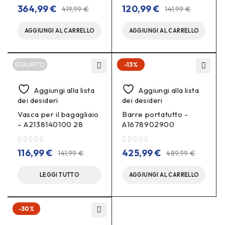
su 5
su 5
364,99
€
120,99
€
419,99
€
141,99
€
AGGIUNGI AL CARRELLO
AGGIUNGI AL CARRELLO
ESAURITO
-13%
Aggiungi alla lista
Aggiungi alla lista
dei desideri
dei desideri
Vasca per il bagagliaio
Barre portatutto -
– A2138140100 28
A1678902900
su 5
su 5
116,99
€
425,99
€
141,99
€
489,99
€
LEGGI TUTTO
AGGIUNGI AL CARRELLO
-30%