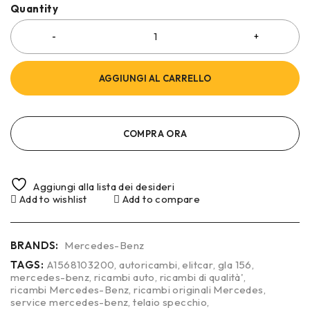
Quantity
AGGIUNGI AL CARRELLO
COMPRA ORA
Aggiungi alla lista dei desideri
Add to wishlist
Add to compare
BRANDS:
Mercedes-Benz
TAGS:
A1568103200
,
autoricambi
,
elitcar
,
gla 156
,
mercedes-benz
,
ricambi auto
,
ricambi di qualità'
,
ricambi Mercedes-Benz
,
ricambi originali Mercedes
,
service mercedes-benz
,
telaio specchio
,