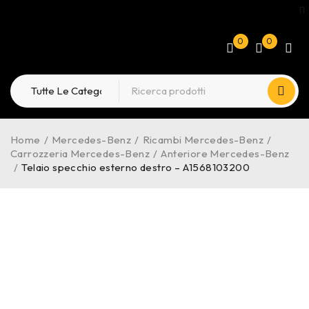
0
0
Home
/
Mercedes-Benz
/
Ricambi Mercedes-Benz
/
Carrozzeria Mercedes-Benz
/
Anteriore Mercedes-Benz
/
Telaio specchio esterno destro – A1568103200
-25%