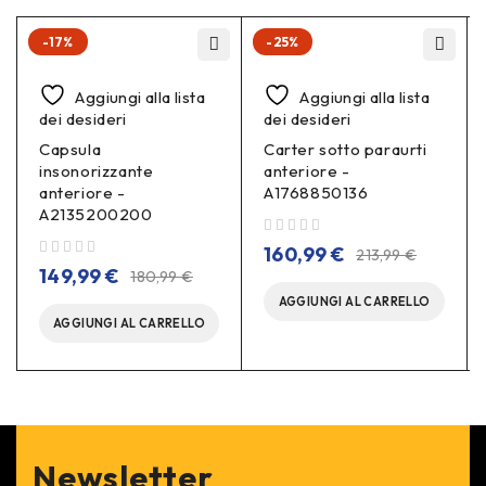
-17%
-25%
Aggiungi alla lista
Aggiungi alla lista
dei desideri
dei desideri
Capsula
Carter sotto paraurti
insonorizzante
anteriore -
anteriore -
A1768850136
A2135200200
su 5
160,99
€
213,99
€
su 5
149,99
€
180,99
€
AGGIUNGI AL CARRELLO
AGGIUNGI AL CARRELLO
Newsletter