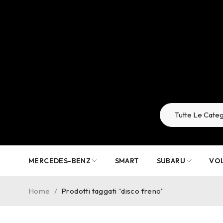
MERCEDES-BENZ
SMART
SUBARU
VO
Home
/
Prodotti taggati “disco freno”