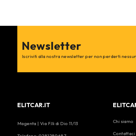
Newsletter
Iscriviti alla nostra newsletter per non perderti nessu
ELITCAR.IT
ELITCA
Chi siamo
Magenta | Via F.lli di Dio 11/13
Contattaci
Telefono:
0281280687