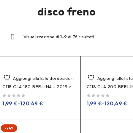
disco freno
Visualizzazione di 1-9 di 76 risultati
Aggiungi alla lista dei desideri
Aggiungi alla list
C118 CLA 180 BERLINA – 2019 >
C118 CLA 200 BERLIN
su 5
su 5
1,99
€
-
120,49
€
1,99
€
-
120,49
€
-24%