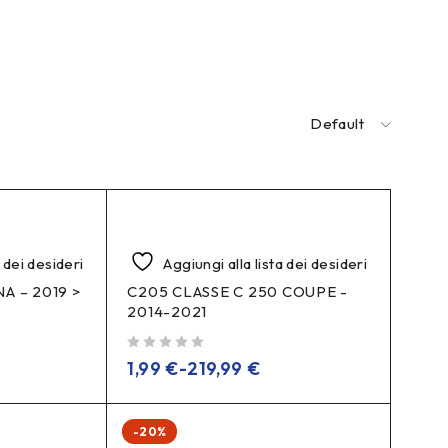
Default
a dei desideri
Aggiungi alla lista dei desideri
A – 2019 >
C205 CLASSE C 250 COUPE -
2014-2021
su 5
1,99
€
-
219,99
€
-20%