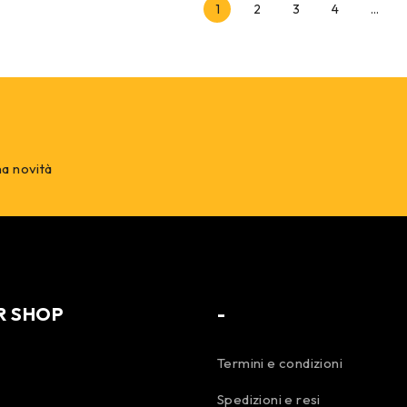
1
2
3
4
…
na novità
R SHOP
-
Termini e condizioni
Spedizioni e resi