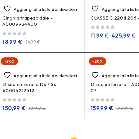
Aggiungi alla lista dei desideri
Aggiungi alla list
Cinghia trapezoidale -
CLASSE C 220d 206 
A0009934400
su 5
11,99
€
-
425,99
€
su 5
18,99
€
24,99
€
-20%
-20%
Aggiungi alla lista dei desideri
Aggiungi alla list
Disco anteriore Dx / Sx –
Disco anteriore - A
A0004212512
07
su 5
su 5
150,99
€
159,99
€
187,99
€
199,99
€