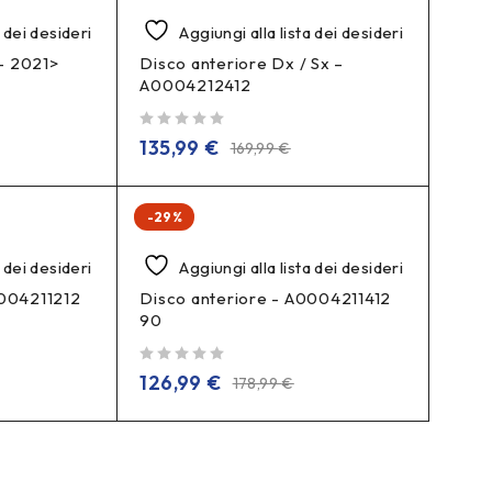
a dei desideri
Aggiungi alla lista dei desideri
– 2021>
Disco anteriore Dx / Sx –
A0004212412
su 5
135,99
€
169,99
€
-29%
a dei desideri
Aggiungi alla lista dei desideri
0004211212
Disco anteriore - A0004211412
90
su 5
126,99
€
178,99
€