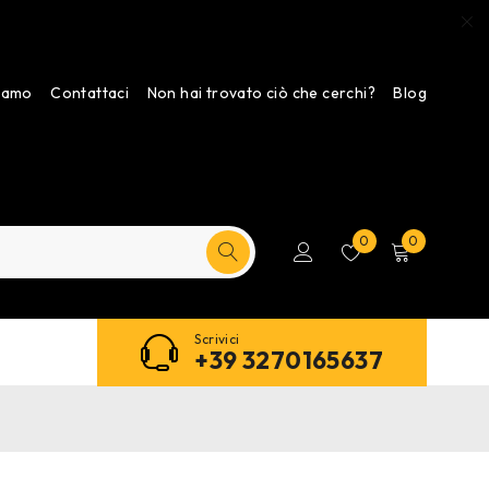
siamo
Contattaci
Non hai trovato ciò che cerchi?
Blog
0
0
Scrivici
+39 3270165637