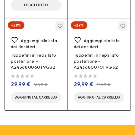
LEGGI TUTTO
-29%
-29%
Aggiungi alla lista
Aggiungi alla lista
dei desideri
dei desideri
Tappetini in reps lato
Tappetini in reps lato
posteriore –
posteriore –
A2436800601 9G32
A2436800701 9G32
su 5
su 5
29,99
€
29,99
€
41,99
€
41,99
€
AGGIUNGI AL CARRELLO
AGGIUNGI AL CARRELLO