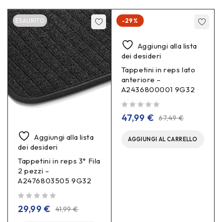
ESAURITO
-29%
Aggiungi alla lista
dei desideri
Tappetini in reps lato
anteriore –
A2436800001 9G32
su 5
47,99
€
67,49
€
Aggiungi alla lista
AGGIUNGI AL CARRELLO
dei desideri
Tappetini in reps 3° Fila
2 pezzi –
A2476803505 9G32
su 5
29,99
€
41,99
€