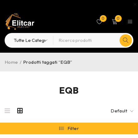
0
0
Home
/
Prodotti taggati “EQB”
EQB
Default
Filter