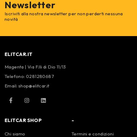
Newsletter
Iscriviti alla nostra newsletter per non perderti nessuna
novità
ELITCAR.IT
Magenta | Via F.lli di Dio 11/13
Telefono:
0281280687
Email:
shop@elitcar.it
ELITCAR SHOP
-
Chi siamo
Termini e condizioni