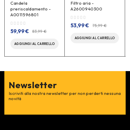
Candela
Filtro aria -
preriscaldamento -
A2600940300
A0011596801
su 5
53,99
€
75,99
€
su 5
59,99
€
83,99
€
AGGIUNGI AL CARRELLO
AGGIUNGI AL CARRELLO
Newsletter
Iscriviti alla nostra newsletter per non perderti nessuna
novità