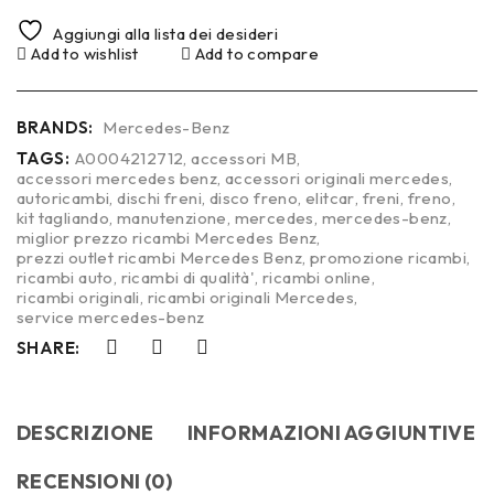
Aggiungi alla lista dei desideri
Add to wishlist
Add to compare
BRANDS:
Mercedes-Benz
TAGS:
A0004212712
,
accessori MB
,
accessori mercedes benz
,
accessori originali mercedes
,
autoricambi
,
dischi freni
,
disco freno
,
elitcar
,
freni
,
freno
,
kit tagliando
,
manutenzione
,
mercedes
,
mercedes-benz
,
miglior prezzo ricambi Mercedes Benz
,
prezzi outlet ricambi Mercedes Benz
,
promozione ricambi
,
ricambi auto
,
ricambi di qualità'
,
ricambi online
,
ricambi originali
,
ricambi originali Mercedes
,
service mercedes-benz
SHARE:
DESCRIZIONE
INFORMAZIONI AGGIUNTIVE
RECENSIONI (0)