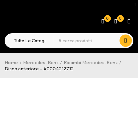
0
0
Home
/
Mercedes-Benz
/
Ricambi Mercedes-Benz
/
Disco anteriore – A0004212712
-20%