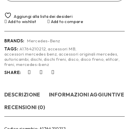
Aggiungi alla lista dei desideri
Add to wishlist
Add to compare
BRANDS:
Mercedes-Benz
TAGS:
A1764210212
,
accessori MB
,
accessori mercedes benz
,
accessori originali mercedes
,
autoricambi
,
dischi
,
dischi freni
,
disco
,
disco freno
,
elitcar
,
freni
,
mercedes-benz
SHARE:
DESCRIZIONE
INFORMAZIONI AGGIUNTIVE
RECENSIONI (0)
Codice ricambio: A1764210212