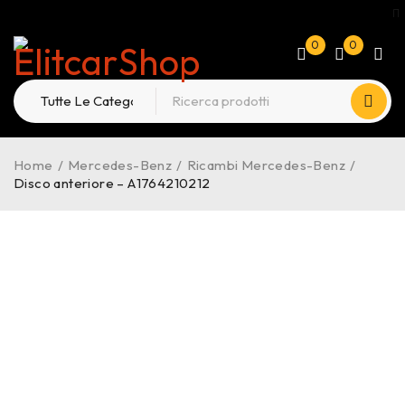
0
0
Home
/
Mercedes-Benz
/
Ricambi Mercedes-Benz
/
Disco anteriore – A1764210212
-20%