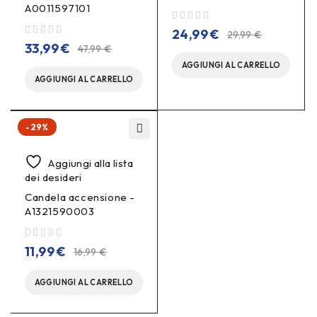
A0011597101
su 5
24,99
€
29,99
€
su 5
33,99
€
47,99
€
AGGIUNGI AL CARRELLO
AGGIUNGI AL CARRELLO
-29%
Aggiungi alla lista
dei desideri
Candela accensione -
A1321590003
su 5
11,99
€
16,99
€
AGGIUNGI AL CARRELLO