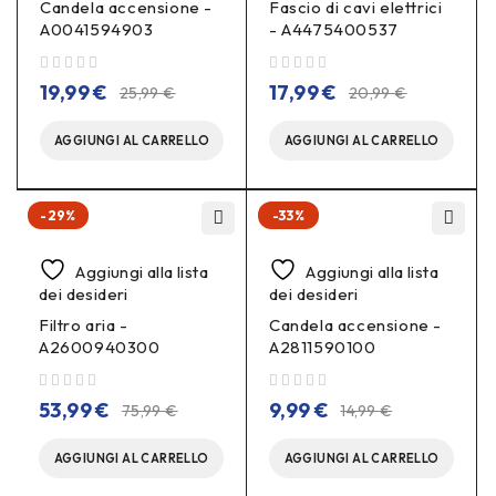
Candela accensione -
Fascio di cavi elettrici
A0041594903
- A4475400537
su 5
su 5
19,99
€
17,99
€
25,99
€
20,99
€
AGGIUNGI AL CARRELLO
AGGIUNGI AL CARRELLO
-29%
-33%
Aggiungi alla lista
Aggiungi alla lista
dei desideri
dei desideri
Filtro aria -
Candela accensione -
A2600940300
A2811590100
su 5
su 5
53,99
€
9,99
€
75,99
€
14,99
€
AGGIUNGI AL CARRELLO
AGGIUNGI AL CARRELLO