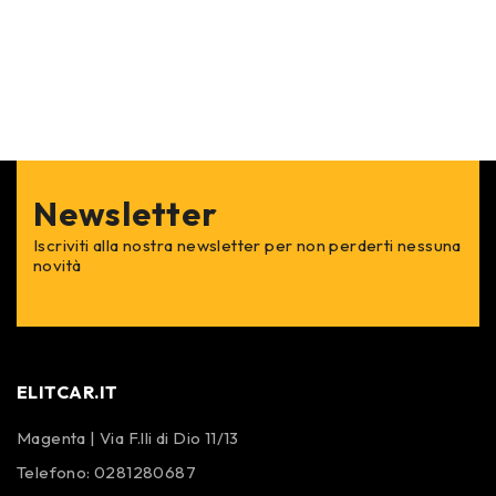
Newsletter
Iscriviti alla nostra newsletter per non perderti nessuna
novità
ELITCAR.IT
Magenta | Via F.lli di Dio 11/13
Telefono:
0281280687