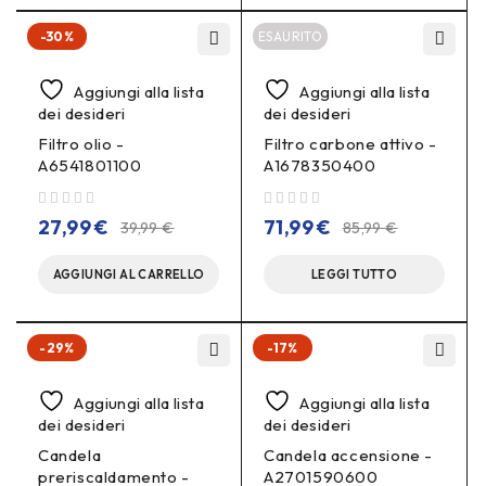
-30%
ESAURITO
Aggiungi alla lista
Aggiungi alla lista
dei desideri
dei desideri
Filtro olio -
Filtro carbone attivo -
A6541801100
A1678350400
su 5
su 5
27,99
€
71,99
€
39,99
€
85,99
€
AGGIUNGI AL CARRELLO
LEGGI TUTTO
-29%
-17%
Aggiungi alla lista
Aggiungi alla lista
dei desideri
dei desideri
Candela
Candela accensione -
preriscaldamento -
A2701590600