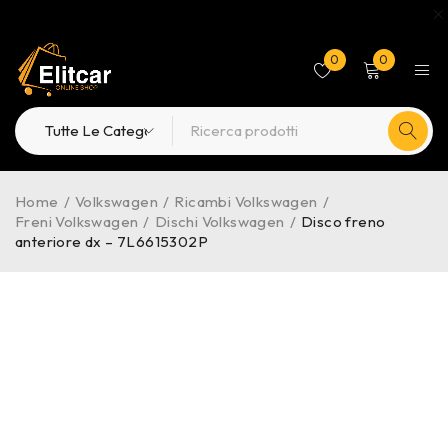
0
0
Home
/
Volkswagen
/
Ricambi Volkswagen
/
Freni Volkswagen
/
Dischi Volkswagen
/
Disco freno
anteriore dx – 7L6615302P
-33%