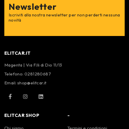
Newsletter
Iscriviti alla nostra newsletter per non perderti nessuna
novità
ELITCAR.IT
Magenta | Via F.lli di Dio 11/13
Telefono:
0281280687
Email:
shop@elitcar.it
ELITCAR SHOP
-
Chi siamo
Termini e condizioni