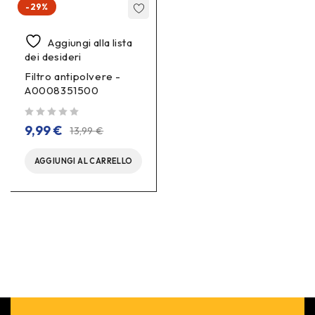
-29%
Aggiungi alla lista
dei desideri
Filtro antipolvere -
A0008351500
su 5
9,99
€
13,99
€
AGGIUNGI AL CARRELLO