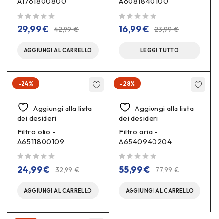
A1761800800
A6081840100
su 5
su 5
29,99
€
16,99
€
42,99
€
23,99
€
AGGIUNGI AL CARRELLO
LEGGI TUTTO
-24%
-28%
Aggiungi alla lista
Aggiungi alla lista
dei desideri
dei desideri
Filtro olio -
Filtro aria -
A6511800109
A6540940204
su 5
su 5
24,99
€
55,99
€
32,99
€
77,99
€
AGGIUNGI AL CARRELLO
AGGIUNGI AL CARRELLO