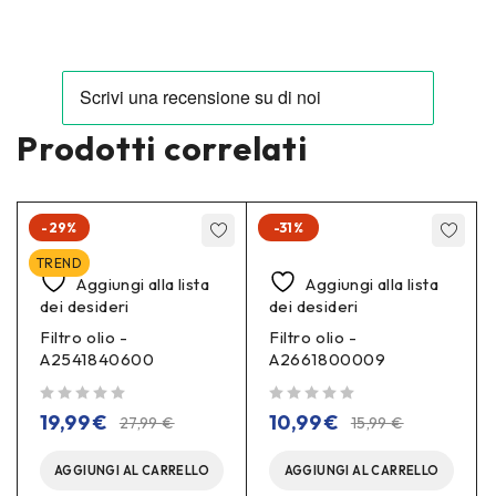
Prodotti correlati
-29%
-31%
TREND
Aggiungi alla lista
Aggiungi alla lista
dei desideri
dei desideri
Filtro olio -
Filtro olio -
A2541840600
A2661800009
su 5
su 5
19,99
€
10,99
€
27,99
€
15,99
€
AGGIUNGI AL CARRELLO
AGGIUNGI AL CARRELLO