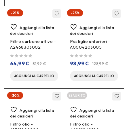
-21%
-23%
Aggiungi alla lista
Aggiungi alla lista
dei desideri
dei desideri
Filtro carbone attivo -
Pastiglie anteriori -
A2468303002
A0004203005
su 5
su 5
64,99
€
98,99
€
81,99
€
128,99
€
AGGIUNGI AL CARRELLO
AGGIUNGI AL CARRELLO
-30%
ESAURITO
Aggiungi alla lista
Aggiungi alla lista
dei desideri
dei desideri
Filtro olio -
Filtro olio -