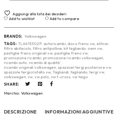
Aggiungi alla lista dei desideri
Add to wishlist
Add to compare
BRANDS:
Volkswagen
TAGS:
7L6615302P
,
autoricambi
,
disco freno vw
,
elitcar
,
filtro abitacolo
,
filtro antipolline
,
kit tagliando
,
oem vw
,
pastiglie freno originali vw
,
pastiglie freno vw
,
promozione ricambi
,
promozione ricambi volkswagen
,
ricambi auto
,
ricambi di qualità'
,
ricambi originali volkswagen
,
spazzoel tergi posteriore vw
,
spazzole tergicristallo vw
,
Tagliandi
,
tagliando
,
tergi vw
,
volkswagen
,
vw
,
vw polo
,
vw t-cross
,
vw taigo
SHARE:
Marchio:
Volkswagen
DESCRIZIONE
INFORMAZIONI AGGIUNTIVE