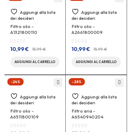
Aggiungi alla lista
Aggiungi alla lista
dei desideri
dei desideri
Filtro olio -
Filtro olio -
A1321800110
A2661800009
su 5
su 5
10,99
€
10,99
€
15,99
€
15,99
€
AGGIUNGI AL CARRELLO
AGGIUNGI AL CARRELLO
-24%
-28%
Aggiungi alla lista
Aggiungi alla lista
dei desideri
dei desideri
Filtro olio -
Filtro aria -
A6511800109
A6540940204
su 5
su 5