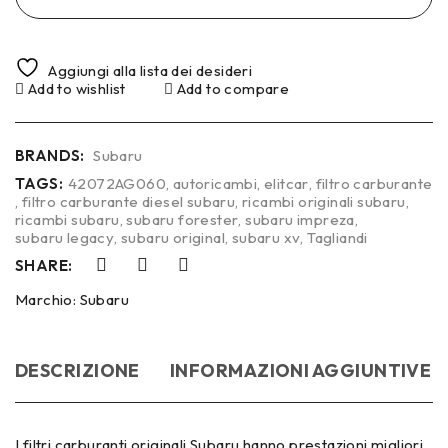
Aggiungi alla lista dei desideri
Add to wishlist
Add to compare
BRANDS:
Subaru
TAGS:
42072AG060
,
autoricambi
,
elitcar
,
filtro carburante
,
filtro carburante diesel subaru
,
ricambi originali subaru
,
ricambi subaru
,
subaru forester
,
subaru impreza
,
subaru legacy
,
subaru original
,
subaru xv
,
Tagliandi
SHARE:
Marchio:
Subaru
DESCRIZIONE
INFORMAZIONI AGGIUNTIVE
I filtri carburanti originali Subaru hanno prestazioni migliori