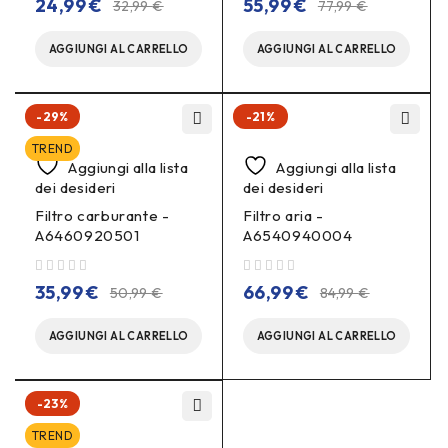
24,99
€
55,99
€
32,99
€
77,99
€
AGGIUNGI AL CARRELLO
AGGIUNGI AL CARRELLO
-29%
-21%
TREND
Aggiungi alla lista
Aggiungi alla lista
dei desideri
dei desideri
Filtro carburante -
Filtro aria -
A6460920501
A6540940004
su 5
su 5
35,99
€
66,99
€
50,99
€
84,99
€
AGGIUNGI AL CARRELLO
AGGIUNGI AL CARRELLO
-23%
TREND