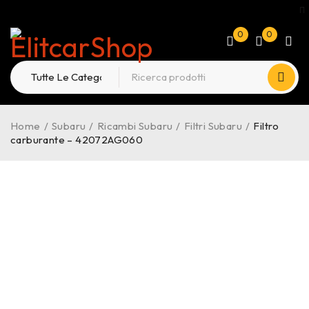
0
0
Home
/
Subaru
/
Ricambi Subaru
/
Filtri Subaru
/
Filtro
carburante – 42072AG060
-24%