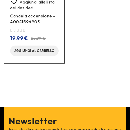
Aggiungi alla lista
dei desideri
Candela accensione -
A0041594903
su 5
19,99
€
25,99
€
AGGIUNGI AL CARRELLO
Newsletter
Iscriviti alla nostra newsletter per non perderti nessuna