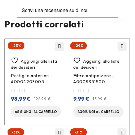
Prodotti correlati
-23%
-29%
Aggiungi alla lista
Aggiungi alla lista
dei desideri
dei desideri
Pastiglie anteriori -
Filtro antipolvere -
A0004203005
A0008351500
su 5
su 5
98,99
€
9,99
€
128,99
€
13,99
€
AGGIUNGI AL CARRELLO
AGGIUNGI AL CARRELLO
-31%
-31%