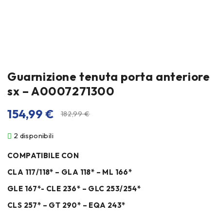
Guarnizione tenuta porta anteriore
sx – A0007271300
154,99
€
182,99
€
2 disponibili
COMPATIBILE CON
CLA 117/118* – GLA 118* – ML 166*
GLE 167*- CLE 236* – GLC 253/254*
CLS 257* – GT 290* – EQA 243*