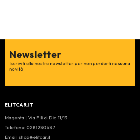
Newsletter
Iscriviti alla nostra newsletter per non perderti nessuna
novità
ELITCAR.IT
Magenta | Via F.lli di Dio 11/13
Telefono:
0281280687
Email:
shop@elitcar.it