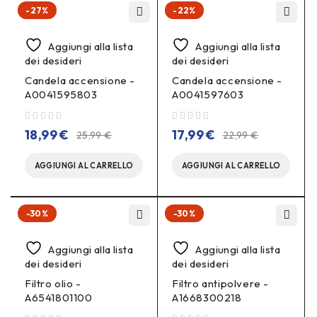
-27%
-22%
Aggiungi alla lista
Aggiungi alla lista
dei desideri
dei desideri
Candela accensione -
Candela accensione -
A0041595803
A0041597603
su 5
su 5
18,99
€
17,99
€
25,99
€
22,99
€
AGGIUNGI AL CARRELLO
AGGIUNGI AL CARRELLO
-30%
-30%
Aggiungi alla lista
Aggiungi alla lista
dei desideri
dei desideri
Filtro olio -
Filtro antipolvere -
A6541801100
A1668300218