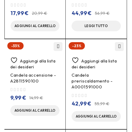
su 5
su 5
17,99
€
44,99
€
20,99
€
56,99
€
AGGIUNGI AL CARRELLO
LEGGI TUTTO
-33%
-23%
Aggiungi alla lista
Aggiungi alla lista
dei desideri
dei desideri
Candela accensione -
Candela
A2811590100
preriscaldamento -
A0001591000
su 5
9,99
€
14,99
€
su 5
42,99
€
55,99
€
AGGIUNGI AL CARRELLO
AGGIUNGI AL CARRELLO