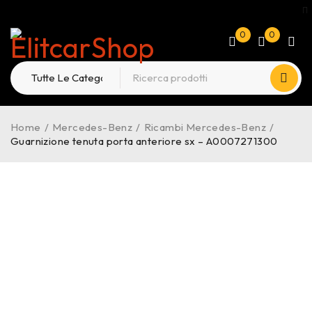
0
0
Home
/
Mercedes-Benz
/
Ricambi Mercedes-Benz
/
Guarnizione tenuta porta anteriore sx – A0007271300
-15%