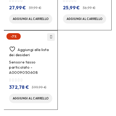
su 5
su 5
27,99
€
25,99
€
39,99
€
36,99
€
AGGIUNGI AL CARRELLO
AGGIUNGI AL CARRELLO
-7%
Aggiungi alla lista
dei desideri
Sensore tasso
particolato -
A0009050608
su 5
372,78
€
399,99
€
AGGIUNGI AL CARRELLO