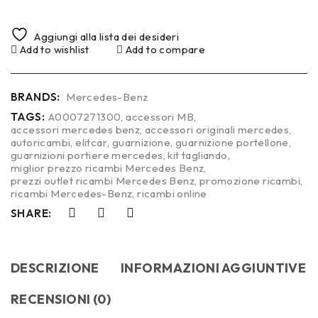
Aggiungi alla lista dei desideri
Add to wishlist
Add to compare
BRANDS:
Mercedes-Benz
TAGS:
A0007271300
,
accessori MB
,
accessori mercedes benz
,
accessori originali mercedes
,
autoricambi
,
elitcar
,
guarnizione
,
guarnizione portellone
,
guarnizioni portiere mercedes
,
kit tagliando
,
miglior prezzo ricambi Mercedes Benz
,
prezzi outlet ricambi Mercedes Benz
,
promozione ricambi
,
ricambi Mercedes-Benz
,
ricambi online
SHARE:
DESCRIZIONE
INFORMAZIONI AGGIUNTIVE
RECENSIONI (0)