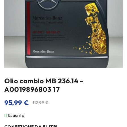
Olio cambio MB 236.14 –
A0019896803 17
95,99
€
112,99
€
Esaurito
CONFEZIONE DA 5 LITRI