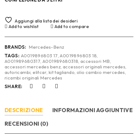
Aggiungi alla lista dei desideri
Add to wishlist
Add to compare
BRANDS:
Mercedes-Benz
TAGS:
A0019896803 17
,
A0019896803 18
,
A001989680317
,
A001989680318
,
accessori MB
,
accessori mercedes benz
,
accessori originali mercedes
,
autoricambi
,
elitcar
,
kit tagliando
,
olio cambio mercedes
,
ricambi originali Mercedes
SHARE:
DESCRIZIONE
INFORMAZIONI AGGIUNTIVE
RECENSIONI (0)