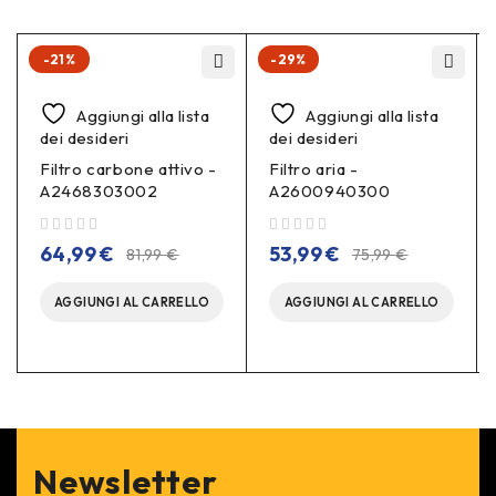
-21%
-29%
Aggiungi alla lista
Aggiungi alla lista
dei desideri
dei desideri
Filtro carbone attivo -
Filtro aria -
A2468303002
A2600940300
su 5
su 5
64,99
€
53,99
€
81,99
€
75,99
€
AGGIUNGI AL CARRELLO
AGGIUNGI AL CARRELLO
Newsletter