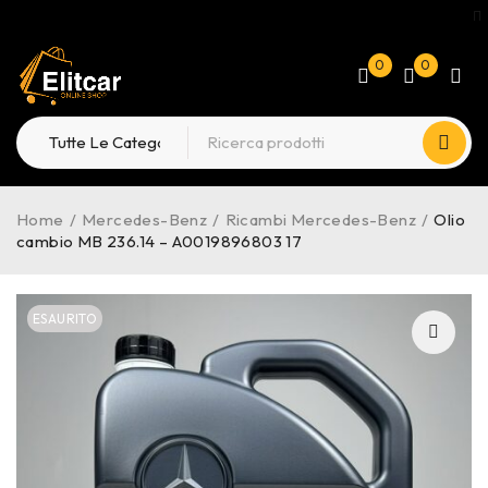
0
0
Home
/
Mercedes-Benz
/
Ricambi Mercedes-Benz
/
Olio
cambio MB 236.14 – A0019896803 17
ESAURITO