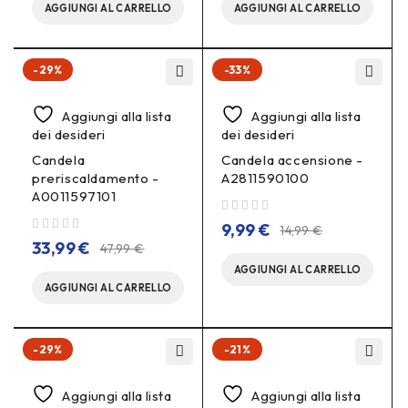
AGGIUNGI AL CARRELLO
AGGIUNGI AL CARRELLO
-29%
-33%
Aggiungi alla lista
Aggiungi alla lista
dei desideri
dei desideri
Candela
Candela accensione -
preriscaldamento -
A2811590100
A0011597101
su 5
9,99
€
14,99
€
su 5
33,99
€
47,99
€
AGGIUNGI AL CARRELLO
AGGIUNGI AL CARRELLO
-29%
-21%
Aggiungi alla lista
Aggiungi alla lista