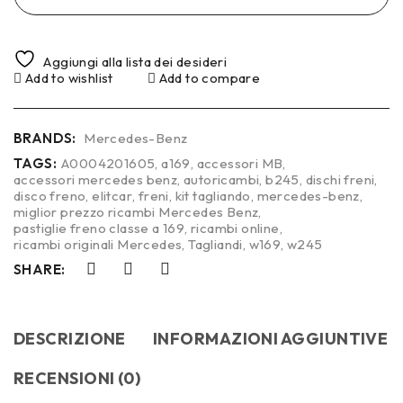
Aggiungi alla lista dei desideri
Add to wishlist
Add to compare
BRANDS:
Mercedes-Benz
TAGS:
A0004201605
,
a169
,
accessori MB
,
accessori mercedes benz
,
autoricambi
,
b245
,
dischi freni
,
disco freno
,
elitcar
,
freni
,
kit tagliando
,
mercedes-benz
,
miglior prezzo ricambi Mercedes Benz
,
pastiglie freno classe a 169
,
ricambi online
,
ricambi originali Mercedes
,
Tagliandi
,
w169
,
w245
SHARE:
DESCRIZIONE
INFORMAZIONI AGGIUNTIVE
RECENSIONI (0)