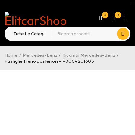
0
0
Home
/
Mercedes-Benz
/
Ricambi Mercedes-Benz
/
Pastiglie freno posteriori – A0004201605
-25%