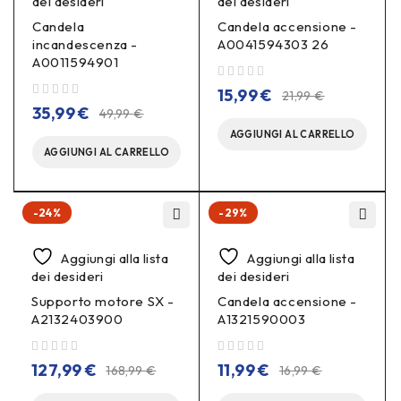
dei desideri
dei desideri
Candela
Candela accensione -
incandescenza -
A0041594303 26
A0011594901
su 5
15,99
€
21,99
€
su 5
35,99
€
49,99
€
AGGIUNGI AL CARRELLO
AGGIUNGI AL CARRELLO
-24%
-29%
Aggiungi alla lista
Aggiungi alla lista
dei desideri
dei desideri
Supporto motore SX -
Candela accensione -
A2132403900
A1321590003
su 5
su 5
127,99
€
11,99
€
168,99
€
16,99
€