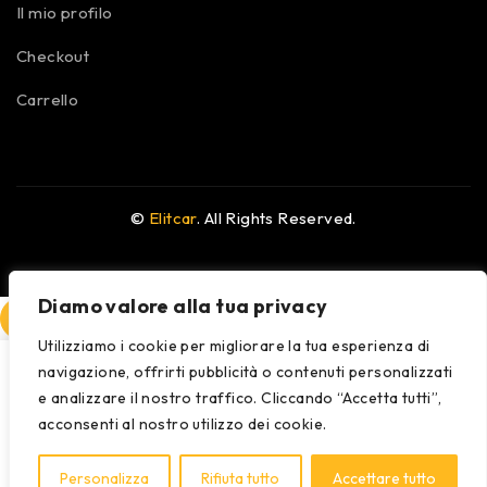
Il mio profilo
Checkout
Carrello
©
Elitcar
. All Rights Reserved.
Diamo valore alla tua privacy
COMPARE
(0)
Utilizziamo i cookie per migliorare la tua esperienza di
navigazione, offrirti pubblicità o contenuti personalizzati
e analizzare il nostro traffico. Cliccando “Accetta tutti”,
acconsenti al nostro utilizzo dei cookie.
COMPARE
Personalizza
Rifiuta tutto
Accettare tutto