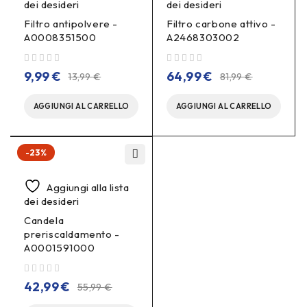
dei desideri
dei desideri
Filtro antipolvere -
Filtro carbone attivo -
A0008351500
A2468303002
su 5
su 5
9,99
€
64,99
€
13,99
€
81,99
€
AGGIUNGI AL CARRELLO
AGGIUNGI AL CARRELLO
-23%
Aggiungi alla lista
dei desideri
Candela
preriscaldamento -
A0001591000
su 5
42,99
€
55,99
€