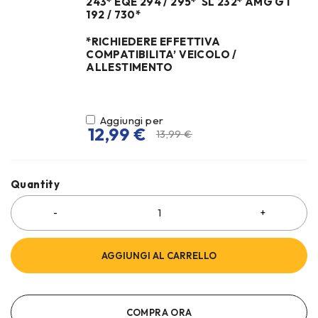
243* EQE 294 / 295* SL 232* AMG GT
192 / 730*
*RICHIEDERE EFFETTIVA
COMPATIBILITA’ VEICOLO /
ALLESTIMENTO
Aggiungi per
12,99
€
13,99
€
Quantity
AGGIUNGI AL CARRELLO
COMPRA ORA